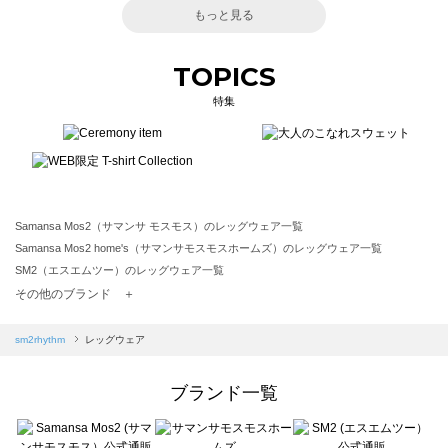
もっと見る
TOPICS
特集
Samansa Mos2（サマンサ モスモス）のレッグウェア一覧
Samansa Mos2 home's（サマンサモスモスホームズ）のレッグウェア一覧
SM2（エスエムツー）のレッグウェア一覧
TSUHARU by Samansa Mos2（ツハルバイサマンサモスモス）のレッグウェア一覧
その他のブランド ＋
sm2rhythm（サマンサモスモス リズム）のレッグウェア一覧
Samansa Mos2 blue（サマンサモスモス ブルー）のレッグウェア一覧
sm2rhythm
レッグウェア
Samansa Mos2 Lagom（サマンサモスモス ラーゴム）のレッグウェア一覧
ehka sopo（エヘカソポ）のレッグウェア一覧
ブランド一覧
sō4ū（ソウフォーユー）のレッグウェア一覧
Te chichi（テチチ）のレッグウェア一覧
Te chichi CLASSIC（テチチ クラシック）のレッグウェア一覧