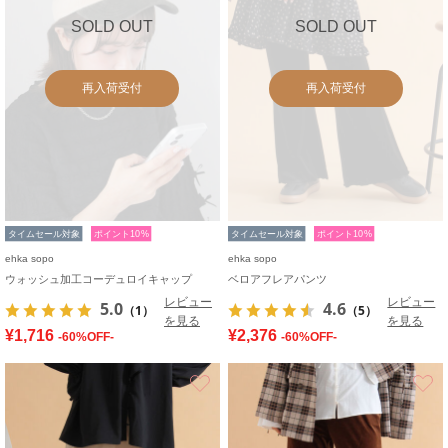
SOLD OUT
SOLD OUT
再入荷受付
再入荷受付
タイムセール対象
ポイント10%
タイムセール対象
ポイント10%
ehka sopo
ehka sopo
ウォッシュ加工コーデュロイキャップ
ベロアフレアパンツ
レビュー
レビュー
5.0
4.6
（1）
（5）
を見る
を見る
¥1,716
¥2,376
-60%OFF-
-60%OFF-
お気に入り