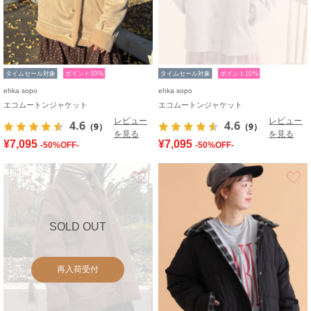
タイムセール対象
ポイント10%
タイムセール対象
ポイント10%
ehka sopo
ehka sopo
エコムートンジャケット
エコムートンジャケット
レビュー
レビュー
4.6
4.6
（9）
（9）
を見る
を見る
¥7,095
¥7,095
-50%OFF-
-50%OFF-
お気に入り
SOLD OUT
再入荷受付