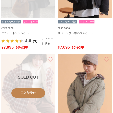
タイムセール対象
ポイント10%
タイムセール対象
ポイント10%
ehka sopo
ehka sopo
エコムートンジャケット
リバーシブル中綿ジャケット
レビュー
4.6
（9）
を見る
¥7,095
¥7,095
-50%OFF-
-50%OFF-
お気に入り
SOLD OUT
再入荷受付