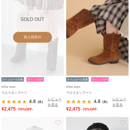
SOLD OUT
再入荷受付
タイムセール対象
ポイント10%
タイムセール対象
ポイント10%
ehka sopo
ehka sopo
ウエスタンブーツ
ウエスタンブーツ
レビュー
レビュー
4.8
4.8
（6）
（6）
を見る
を見る
¥2,475
¥2,475
-70%OFF-
-70%OFF-
お気に入り