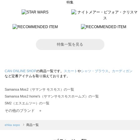
特集
特集一覧を見る
CAN ONLINE SHOP
の商品一覧です。
スカート
や
シャツ・ブラウス
、
カーディガン
など定番アイテムを取り揃えております。
Samansa Mos2（サマンサ モスモス）の一覧
Samansa Mos2 home's（サマンサモスモスホームズ）の一覧
SM2（エスエムツー）の一覧
TSUHARU by Samansa Mos2（ツハルバイサマンサモスモス）の一覧
その他のブランド ＋
sm2rhythm（サマンサモスモス リズム）の一覧
Samansa Mos2 blue（サマンサモスモス ブルー）の一覧
ehka sopo
商品一覧
Samansa Mos2 Lagom（サマンサモスモス ラーゴム）の一覧
ehka sopo（エヘカソポ）の一覧