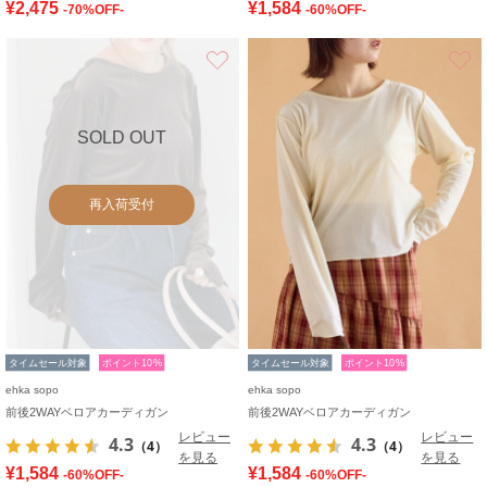
¥2,475
¥1,584
-70%OFF-
-60%OFF-
お気に入り
SOLD OUT
再入荷受付
タイムセール対象
ポイント10%
タイムセール対象
ポイント10%
ehka sopo
ehka sopo
前後2WAYベロアカーディガン
前後2WAYベロアカーディガン
レビュー
レビュー
4.3
4.3
（4）
（4）
を見る
を見る
¥1,584
¥1,584
-60%OFF-
-60%OFF-