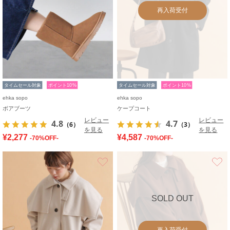
再入荷受付
タイムセール対象
ポイント10%
タイムセール対象
ポイント10%
ehka sopo
ehka sopo
ボアブーツ
ケープコート
レビュー
レビュー
4.8
4.7
（6）
（3）
を見る
を見る
¥2,277
¥4,587
-70%OFF-
-70%OFF-
お気に入り
SOLD OUT
再入荷受付