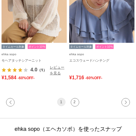
タイムセール対象
ポイント10%
タイムセール対象
ポイント10%
ehka sopo
ehka sopo
モヘアタッチシアーニット
エコスウェードハンチング
レビュー
4.0
（1）
を見る
¥1,584
¥1,716
-60%OFF-
-60%OFF-
1
2
ehka sopo（エヘカソポ）を使ったスナップ