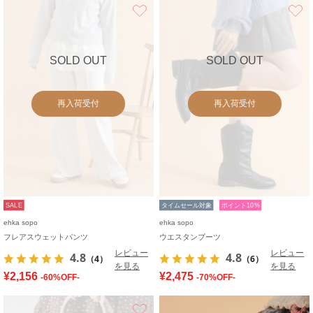
お気に入り
SOLD OUT
SOLD OUT
再入荷受付
再入荷受付
SALE
タイムセール対象
ポイント10%
ehka sopo
ehka sopo
フレアスウェットパンツ
ウエスタンブーツ
レビュー
レビュー
4.8
4.8
（4）
（6）
を見る
を見る
¥2,156
¥2,475
-60%OFF-
-70%OFF-
お気に入り