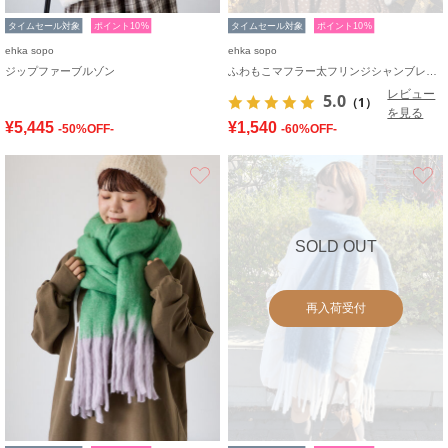
タイムセール対象
ポイント10%
タイムセール対象
ポイント10%
ehka sopo
ehka sopo
ジップファーブルゾン
ふわもこマフラー太フリンジシャンブレー無地
レビュー
5.0
（1）
を見る
¥5,445
¥1,540
-50%OFF-
-60%OFF-
お気に入り
SOLD OUT
再入荷受付