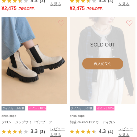
3.3
3.3
（3）
（3）
を見る
を見る
¥2,475
¥2,475
-70%OFF-
-70%OFF-
お気に入り
SOLD OUT
再入荷受付
タイムセール対象
ポイント10%
タイムセール対象
ポイント10%
ehka sopo
ehka sopo
フロントジップサイドゴアブーツ
前後2WAYベロアカーディガン
レビュー
レビュー
3.3
4.3
（3）
（4）
を見る
を見る