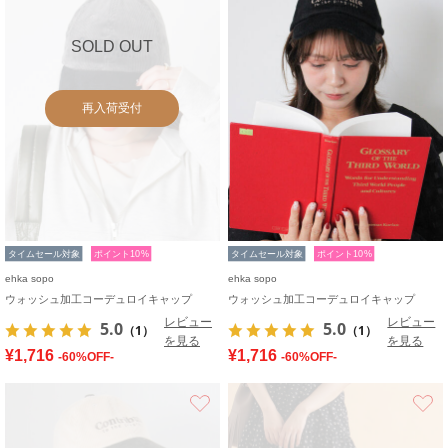
SOLD OUT
再入荷受付
タイムセール対象
ポイント10%
タイムセール対象
ポイント10%
ehka sopo
ehka sopo
ウォッシュ加工コーデュロイキャップ
ウォッシュ加工コーデュロイキャップ
レビュー
レビュー
5.0
5.0
（1）
（1）
を見る
を見る
¥1,716
¥1,716
-60%OFF-
-60%OFF-
お気に入り