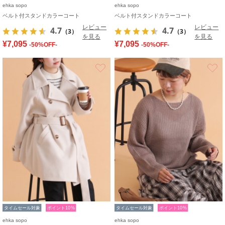
ehka sopo
ehka sopo
ベルト付スタンドカラーコート
ベルト付スタンドカラーコート
レビュー
レビュー
4.7
4.7
（3）
（3）
を見る
を見る
¥7,095
¥7,095
-50%OFF-
-50%OFF-
お気に入り
タイムセール対象
ポイント10%
タイムセール対象
ポイント10%
ehka sopo
ehka sopo