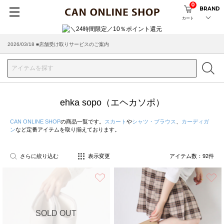
0
BRAND
カート
2026/08/04 ■8/13(木)AM2:00～サイトメンテナンス実施のお知らせ
2026/03/18 ■店舗受け取りサービスのご案内
ehka sopo（エヘカソポ）
CAN ONLINE SHOP
の商品一覧です。
スカート
や
シャツ・ブラウス
、
カーディガ
ン
など定番アイテムを取り揃えております。
さらに絞り込む
表示変更
アイテム数：
92
件
お気に入り
SOLD OUT