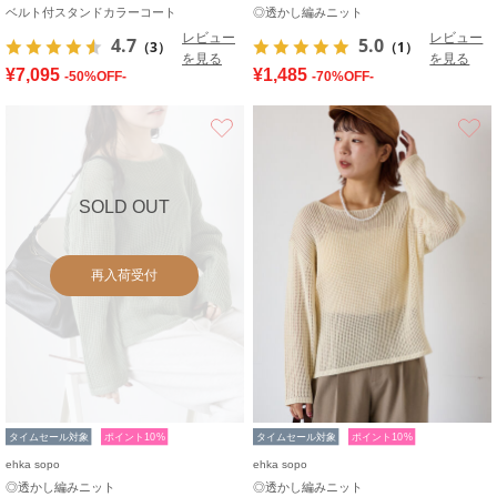
ベルト付スタンドカラーコート
◎透かし編みニット
レビュー
レビュー
4.7
5.0
（3）
（1）
を見る
を見る
¥7,095
¥1,485
-50%OFF-
-70%OFF-
お気に入り
SOLD OUT
再入荷受付
タイムセール対象
ポイント10%
タイムセール対象
ポイント10%
ehka sopo
ehka sopo
◎透かし編みニット
◎透かし編みニット