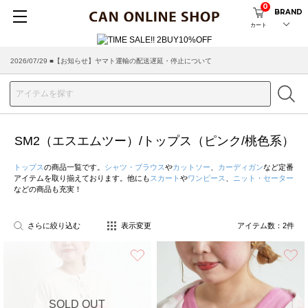
0
BRAND
カート
2026/07/29 ■【お知らせ】ヤマト運輸の配送遅延・停止について
SM2（エスエムツー）/トップス（ピンク/桃色系）
トップス
の商品一覧です。
シャツ・ブラウス
や
カットソー
、
カーディガン
など定番
アイテムを取り揃えております。他にも
スカート
や
ワンピース
、
ニット・セーター
などの商品も充実！
さらに絞り込む
表示変更
アイテム数：
2
件
お気に入り
SOLD OUT