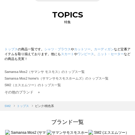
TOPICS
特集
トップス
の商品一覧です。
シャツ・ブラウス
や
カットソー
、
カーディガン
など定番ア
イテムを取り揃えております。他にも
スカート
や
ワンピース
、
ニット・セーター
など
の商品も充実！
Samansa Mos2（サマンサ モスモス）のトップス一覧
Samansa Mos2 home's（サマンサモスモスホームズ）のトップス一覧
SM2（エスエムツー）のトップス一覧
TSUHARU by Samansa Mos2（ツハルバイサマンサモスモス）のトップス一覧
その他のブランド ＋
sm2rhythm（サマンサモスモス リズム）のトップス一覧
Samansa Mos2 blue（サマンサモスモス ブルー）のトップス一覧
SM2
トップス
ピンク/桃色系
Samansa Mos2 Lagom（サマンサモスモス ラーゴム）のトップス一覧
ehka sopo（エヘカソポ）のトップス一覧
ブランド一覧
sō4ū（ソウフォーユー）のトップス一覧
Te chichi（テチチ）のトップス一覧