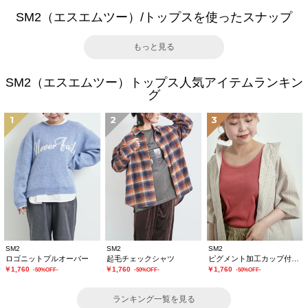
SM2（エスエムツー）/トップスを使ったスナップ
もっと見る
SM2（エスエムツー）トップス人気アイテムランキン
グ
1
2
3
SM2
SM2
SM2
ロゴニットプルオーバー
起毛チェックシャツ
ピグメント加工カップ付タンクトップ
￥1,760
￥1,760
￥1,760
-50%OFF-
-50%OFF-
-50%OFF-
ランキング一覧を見る