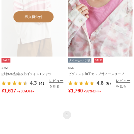
再入荷受付
SALE
タイムセール対象
SALE
SM2
SM2
[接触冷感]編み上げラインTシャツ
ピグメント加工カップ付ノースリーブ
レビュー
レビュー
4.3
4.8
（4）
（6）
を見る
を見る
¥1,617
¥1,760
-70%OFF-
-50%OFF-
1