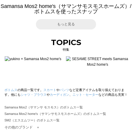
Samansa Mos2 home's（サマンサモスモスホームズ）/
ボトムスを使ったスナップ
もっと見る
TOPICS
特集
ボトムス
の商品一覧です。
スカート
や
パンツ
など定番アイテムを取り揃えておりま
す。他にも
シャツ・ブラウス
や
カーディガン
、
ニット・セーター
などの商品も充実！
Samansa Mos2（サマンサ モスモス）のボトムス一覧
Samansa Mos2 home's（サマンサモスモスホームズ）のボトムス一覧
SM2（エスエムツー）のボトムス一覧
TSUHARU by Samansa Mos2（ツハルバイサマンサモスモス）のボトムス一覧
その他のブランド ＋