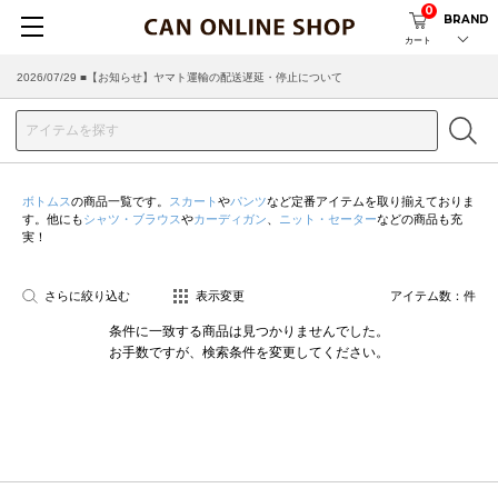
0
BRAND
カート
2026/07/29 ■【お知らせ】ヤマト運輸の配送遅延・停止について
ボトムス
の商品一覧です。
スカート
や
パンツ
など定番アイテムを取り揃えておりま
す。他にも
シャツ・ブラウス
や
カーディガン
、
ニット・セーター
などの商品も充
実！
さらに絞り込む
表示変更
アイテム数：
件
条件に一致する商品は見つかりませんでした。
お手数ですが、検索条件を変更してください。