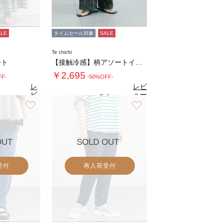
ALE
タイムセール対象
SALE
Te chichi
ート
【接触冷感】柄アソートイージーパンツ
￥2,695
FF-
-50%OFF-
レ
レビ
ビ
ュー
5.0
（2）
ュ
を見
お気に入り
お気に入り
4
（19）
ー
る
を
見
る
OUT
SOLD OUT
受付
再入荷受付