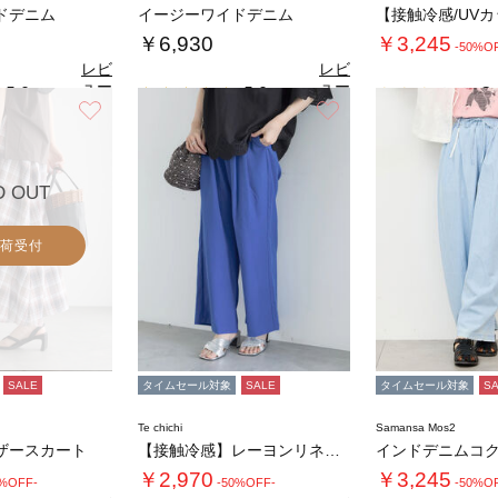
ドデニム
イージーワイドデニム
￥6,930
￥3,245
-50%O
レビ
レビ
ュー
ュー
5.0
5.0
3.
（1）
（1）
を見
を見
お気に入り
お気に入り
る
る
D OUT
荷受付
SALE
タイムセール対象
SALE
タイムセール対象
S
Te chichi
Samansa Mos2
ザースカート
【接触冷感】レーヨンリネンパンツ(セットアッ…
インドデニムコ
￥2,970
￥3,245
0%OFF-
-50%OFF-
-50%O