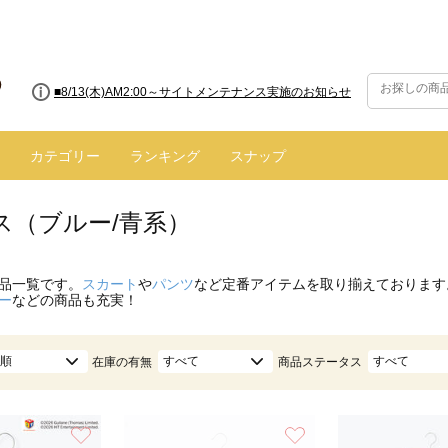
■【お知らせ】ヤマト運輸の配送遅延・停止について
カテゴリー
ランキング
スナップ
ス（ブルー/青系）
品一覧です。
スカート
や
パンツ
など定番アイテムを取り揃えております
ー
などの商品も充実！
順
すべて
すべて
在庫の有無
商品ステータス
お気に入り
お気に入り