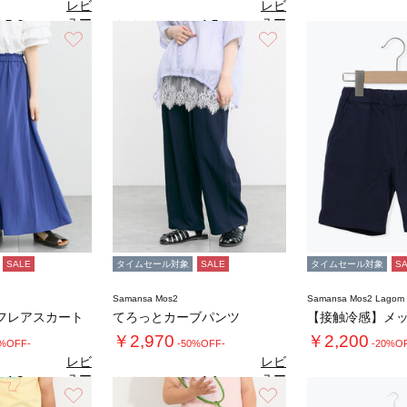
レビ
レビ
ュー
ュー
5.0
4.5
（1）
（2）
を見
を見
お気に入り
お気に入り
3.
る
る
SALE
タイムセール対象
SALE
タイムセール対象
S
Samansa Mos2
Samansa Mos2 Lago
フレアスカート
てろっとカーブパンツ
￥2,970
￥2,200
0%OFF-
-50%OFF-
-20%O
レビ
レビ
ュー
ュー
4.2
4.1
（6）
（9）
を見
を見
お気に入り
お気に入り
る
る