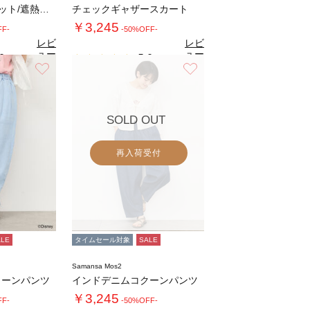
【接触冷感/UVカット/遮熱】ワイドクロップ…
チェックギャザースカート
￥3,245
FF-
-50%OFF-
レビ
レビ
ュー
ュー
0
5.0
（1）
（1）
を見
を見
お気に入り
お気に入り
る
る
SOLD OUT
再入荷受付
ALE
タイムセール対象
SALE
Samansa Mos2
クーンパンツ
インドデニムコクーンパンツ
￥3,245
FF-
-50%OFF-