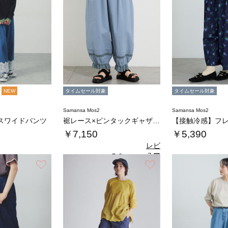
NEW
タイムセール対象
タイムセール対象
Samansa Mos2
Samansa Mos2
スワイドパンツ
裾レース×ピンタックギャザーパンツ《限定カラ…
￥7,150
￥5,390
レビ
ュー
5.0
（1）
を見
お気に入り
お気に入り
る