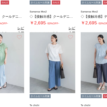
SALE
タイムセール対象
SALE
タイムセール対象
S
Samansa Mos2
Samansa Mos2
◇【接触冷感】クールデニムイージーパンツ
◇【接触冷感】クールデニムイージーパンツ
￥2,695
￥2,695
0%OFF-
-50%OFF-
-50%O
レビ
レビ
ュー
ュー
4.4
4.4
（7）
（7）
を見
を見
お気に入り
お気に入り
る
る
タイムセール対象
タイムセール対象
S
Te chichi
Te chichi