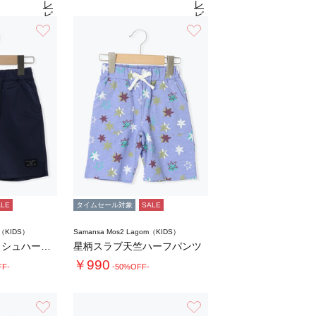
レ
レ
ビ
ビ
ュ
ュ
お気に入り
お気に入り
8
3.8
（11）
ー
（11）
ー
を
を
見
見
る
る
ALE
タイムセール対象
SALE
m（KIDS）
Samansa Mos2 Lagom（KIDS）
【接触冷感】メッシュハーフパンツ
星柄スラブ天竺ハーフパンツ
￥990
FF-
-50%OFF-
お気に入り
お気に入り