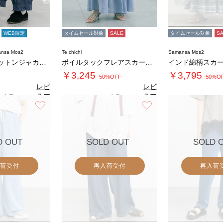
WEB限定
タイムセール対象
SALE
タイムセール対象
S
nsa Mos2
Te chichi
Samansa Mos2
【tukuroi】コットンジャカード製品染め…
ボイルタックフレアスカート(セットアップ可)…
インド綿柄スカ
￥3,245
￥3,795
-50%OFF-
-50%O
レビ
レビ
ュー
ュー
4.7
4.5
（6）
（2）
を見
を見
お気に入り
お気に入り
4.
る
る
D OUT
SOLD OUT
SOLD 
荷受付
再入荷受付
再入荷