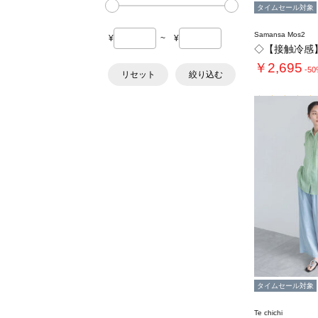
タイムセール対象
Samansa Mos2
¥
~
¥
￥2,695
-5
リセット
絞り込む
タイムセール対象
Te chichi