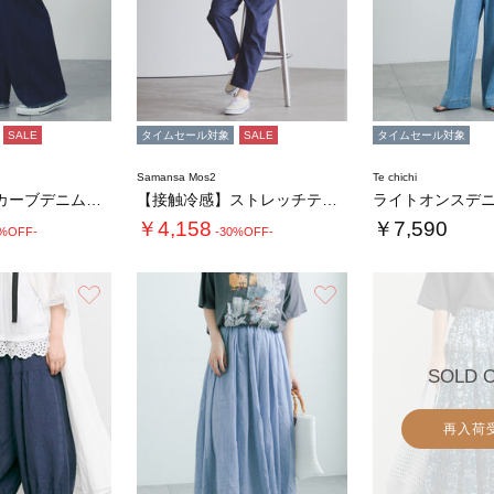
SALE
タイムセール対象
SALE
タイムセール対象
Samansa Mos2
Te chichi
【接触冷感】カーブデニムパンツ
【接触冷感】ストレッチテーパードパンツ
￥4,158
￥7,590
0%OFF-
-30%OFF-
お気に入り
お気に入り
SOLD 
再入荷