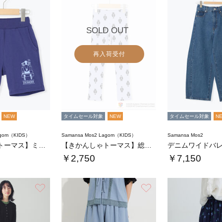
SOLD OUT
再入荷受付
NEW
タイムセール対象
NEW
タイムセール対象
N
agom（KIDS）
Samansa Mos2 Lagom（KIDS）
Samansa Mos2
【きかんしゃトーマス】ミニ裏毛ハーフパンツ
【きかんしゃトーマス】総柄スパッツ
￥2,750
￥7,150
お気に入り
お気に入り