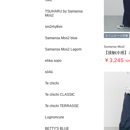
SM2
TSUHARU by Samansa
Mos2
sm2rhythm
タイムセール対象
Samansa Mos2 blue
Samansa Mos2
Samansa Mos2 Lagom
￥3,245
ehka sopo
-5
sō4ū
Te chichi
Te chichi CLASSIC
Te chichi TERRASSE
Lugnoncure
BETTY'S BLUE