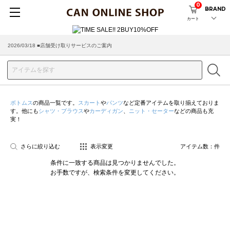
0
BRAND
カート
2026/03/18 ■店舗受け取りサービスのご案内
ボトムス
の商品一覧です。
スカート
や
パンツ
など定番アイテムを取り揃えておりま
す。他にも
シャツ・ブラウス
や
カーディガン
、
ニット・セーター
などの商品も充
実！
さらに絞り込む
表示変更
アイテム数：
件
条件に一致する商品は見つかりませんでした。
お手数ですが、検索条件を変更してください。