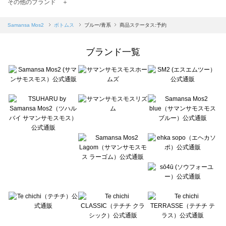
TSUHARU by Samansa Mos2（ツハルバイサマンサモスモス）のボトムス一覧
その他のブランド ＋
sm2rhythm（サマンサモスモス リズム）のボトムス一覧
Samansa Mos2 blue（サマンサモスモス ブルー）のボトムス一覧
Samansa Mos2
ボトムス
ブルー/青系
商品ステータス:予約
Samansa Mos2 Lagom（サマンサモスモス ラーゴム）のボトムス一覧
ehka sopo（エヘカソポ）のボトムス一覧
ブランド一覧
sō4ū（ソウフォーユー）のボトムス一覧
Te chichi（テチチ）のボトムス一覧
Te chichi CLASSIC（テチチ クラシック）のボトムス一覧
Te chichi TERRASSE（テチチ テラス）のボトムス一覧
Lugnoncure（ルノンキュール）のボトムス一覧
BETTY'S BLUE（べティーズブルー）のボトムス一覧
Wpc.（ワールドパーティー）のボトムス一覧