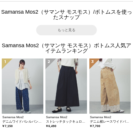
Samansa Mos2（サマンサ モスモス）/ボトムスを使っ
たスナップ
もっと見る
Samansa Mos2（サマンサ モスモス）ボトムス人気ア
イテムランキング
1
2
3
Samansa Mos2
Samansa Mos2
Samansa Mos2
デニムワイドバレルパンツ〈WEB限定SS・XLサイズ〉
ストレッチタックキュロットパンツ
デニム裾レースワイドパンツ
￥7,150
￥6,490
￥7,700