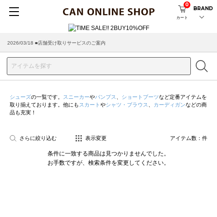
0
BRAND
カート
2026/03/18 ■店舗受け取りサービスのご案内
シューズ
の一覧です。
スニーカー
や
パンプス
、
ショートブーツ
など定番アイテムを
取り揃えております。他にも
スカート
や
シャツ・ブラウス
、
カーディガン
などの商
品も充実！
さらに絞り込む
表示変更
アイテム数：
件
条件に一致する商品は見つかりませんでした。
お手数ですが、検索条件を変更してください。