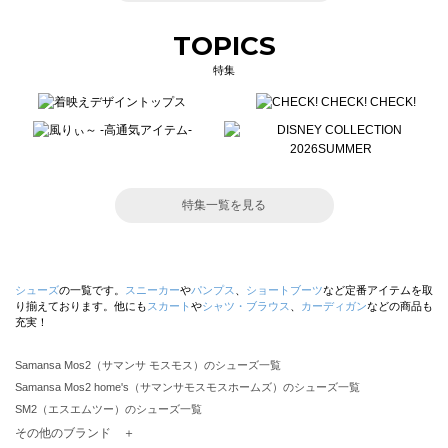
TOPICS
特集
特集一覧を見る
シューズ
の一覧です。
スニーカー
や
パンプス
、
ショートブーツ
など定番アイテムを取
り揃えております。他にも
スカート
や
シャツ・ブラウス
、
カーディガン
などの商品も
充実！
Samansa Mos2（サマンサ モスモス）のシューズ一覧
Samansa Mos2 home's（サマンサモスモスホームズ）のシューズ一覧
SM2（エスエムツー）のシューズ一覧
TSUHARU by Samansa Mos2（ツハルバイサマンサモスモス）のシューズ一覧
その他のブランド ＋