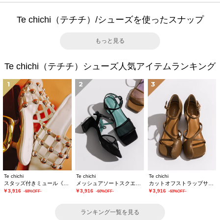
Te chichi（テチチ）/シューズを使ったスナップ
もっと見る
Te chichi（テチチ）シューズ人気アイテムランキング
1
2
3
Te chichi
Te chichi
Te chichi
スタッズ付きミュール《2026 SUMMER LOOK item》
メッシュアソートスクエアトゥミュール
カットオフストラップサンダル《2026 SUMMER LOOK item》
￥3,916
￥3,916
￥3,916
-60%OFF-
-60%OFF-
-60%OFF-
ランキング一覧を見る