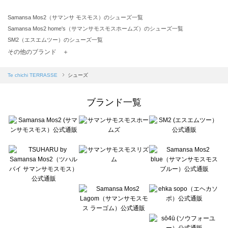
Samansa Mos2（サマンサ モスモス）のシューズ一覧
Samansa Mos2 home's（サマンサモスモスホームズ）のシューズ一覧
SM2（エスエムツー）のシューズ一覧
TSUHARU by Samansa Mos2（ツハルバイサマンサモスモス）のシューズ一覧
その他のブランド ＋
sm2rhythm（サマンサモスモス リズム）のシューズ一覧
Samansa Mos2 blue（サマンサモスモス ブルー）のシューズ一覧
Te chichi TERRASSE
シューズ
Samansa Mos2 Lagom（サマンサモスモス ラーゴム）のシューズ一覧
ehka sopo（エヘカソポ）のシューズ一覧
ブランド一覧
sō4ū（ソウフォーユー）のシューズ一覧
Te chichi（テチチ）のシューズ一覧
Te chichi CLASSIC（テチチ クラシック）のシューズ一覧
Te chichi TERRASSE（テチチ テラス）のシューズ一覧
Lugnoncure（ルノンキュール）のシューズ一覧
BETTY'S BLUE（べティーズブルー）のシューズ一覧
Wpc.（ワールドパーティー）のシューズ一覧