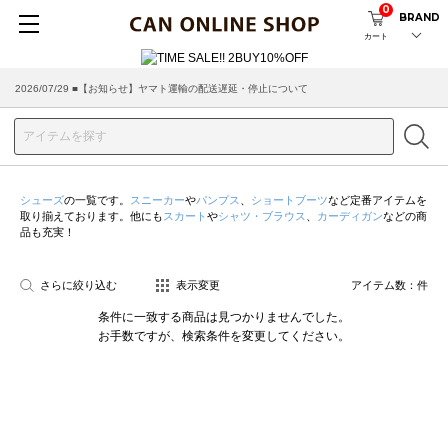
0
BRAND
カート
2026/07/29 ■【お知らせ】ヤマト運輸の配送遅延・停止について
シューズ
の一覧です。
スニーカー
や
パンプス
、
ショートブーツ
など定番アイテムを
取り揃えております。他にも
スカート
や
シャツ・ブラウス
、
カーディガン
などの商
品も充実！
さらに絞り込む
表示変更
アイテム数：
件
条件に一致する商品は見つかりませんでした。
お手数ですが、検索条件を変更してください。