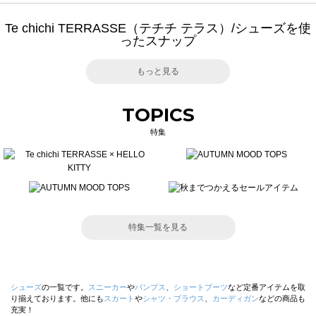
Te chichi TERRASSE（テチチ テラス）/シューズを使
ったスナップ
もっと見る
TOPICS
特集
特集一覧を見る
シューズ
の一覧です。
スニーカー
や
パンプス
、
ショートブーツ
など定番アイテムを取
り揃えております。他にも
スカート
や
シャツ・ブラウス
、
カーディガン
などの商品も
充実！