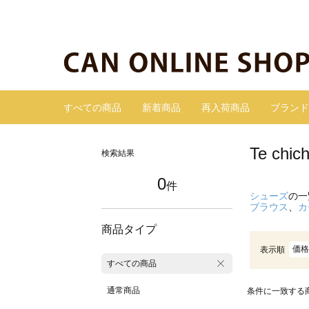
すべての商品
新着商品
再入荷商品
ブランド
Te ch
検索結果
0
件
シューズ
の一
ブラウス
、
カ
商品タイプ
価格
表示順
すべての商品
通常商品
条件に一致する