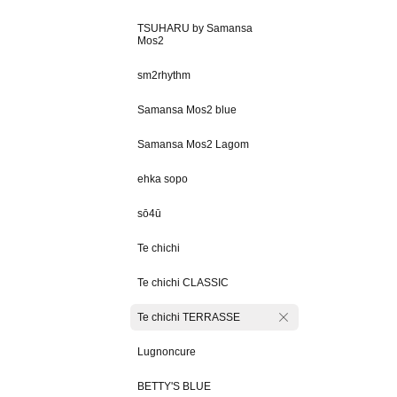
TSUHARU by Samansa
Mos2
sm2rhythm
Samansa Mos2 blue
Samansa Mos2 Lagom
ehka sopo
sō4ū
Te chichi
Te chichi CLASSIC
Te chichi TERRASSE
Lugnoncure
BETTY'S BLUE