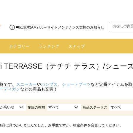
■8/13(木)AM2:00～サイトメンテナンス実施のお知らせ
カテゴリー
ランキング
スナップ
ichi TERRASSE（テチチ テラス）/シュー
覧です。
スニーカー
や
パンプス
、
ショートブーツ
など定番アイテムを取
ーディガン
などの商品も充実！
が高い順
すべて
すべて
在庫の有無
商品ステータス
商品は見つかりませんでした。お手数ですが、検索条件を変更してください。