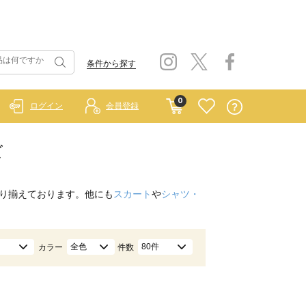
条件から探す
0
ログイン
会員登録
ズ
り揃えております。他にも
スカート
や
シャツ・
全色
80件
カラー
件数