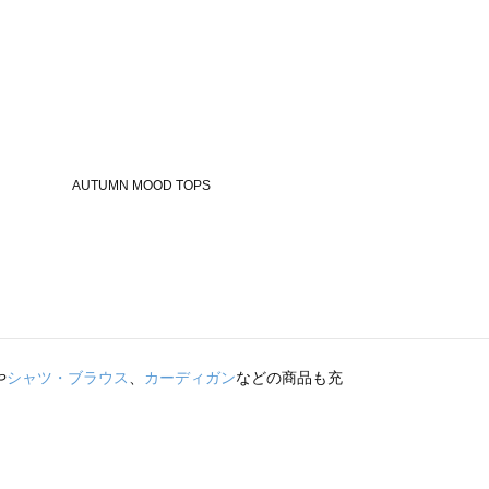
や
シャツ・ブラウス
、
カーディガン
などの商品も充