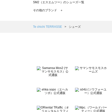
SM2（エスエムツー）のシューズ一覧
TSUHARU by Samansa Mos2（ツハルバイサマンサ
その他のブランド ＋
sm2rhythm（サマンサモスモス リズム）のシューズ一覧
Samansa Mos2 blue（サマンサモスモス ブルー）のシ
Samansa Mos2 Lagom（サマンサモスモス ラーゴム）
Te chichi TERRASSE
シューズ
ehka sopo（エヘカソポ）のシューズ一覧
sō4ū（ソウフォーユー）のシューズ一覧
Te chichi（テチチ）のシューズ一覧
Te chichi CLASSIC（テチチ クラシック）のシューズ一覧
Te chichi TERRASSE（テチチ テラス）のシューズ一覧
Lugnoncure（ルノンキュール）のシューズ一覧
BETTY'S BLUE（べティーズブルー）のシューズ一覧
Wpc.（ワールドパーティー）のシューズ一覧