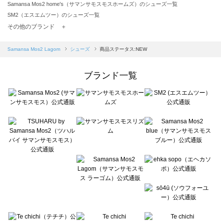
Samansa Mos2 home's（サマンサモスモスホームズ）のシューズ一覧
SM2（エスエムツー）のシューズ一覧
TSUHARU by Samansa Mos2（ツハルバイサマンサモスモス）のシューズ一覧
その他のブランド ＋
sm2rhythm（サマンサモスモス リズム）のシューズ一覧
Samansa Mos2 blue（サマンサモスモス ブルー）のシューズ一覧
Samansa Mos2 Lagom
シューズ
商品ステータス:NEW
Samansa Mos2 Lagom（サマンサモスモス ラーゴム）のシューズ一覧
ehka sopo（エヘカソポ）のシューズ一覧
ブランド一覧
sō4ū（ソウフォーユー）のシューズ一覧
Te chichi（テチチ）のシューズ一覧
Te chichi CLASSIC（テチチ クラシック）のシューズ一覧
Te chichi TERRASSE（テチチ テラス）のシューズ一覧
Lugnoncure（ルノンキュール）のシューズ一覧
BETTY'S BLUE（べティーズブルー）のシューズ一覧
Wpc.（ワールドパーティー）のシューズ一覧