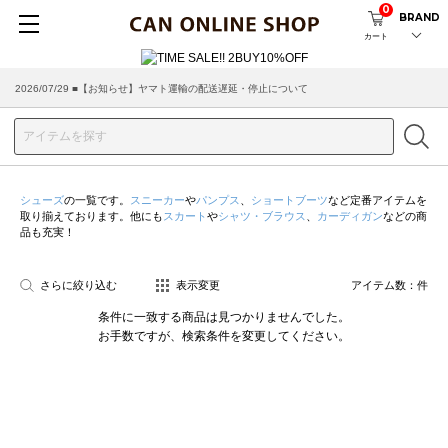
0
BRAND
カート
2026/07/29 ■【お知らせ】ヤマト運輸の配送遅延・停止について
シューズ
の一覧です。
スニーカー
や
パンプス
、
ショートブーツ
など定番アイテムを
取り揃えております。他にも
スカート
や
シャツ・ブラウス
、
カーディガン
などの商
品も充実！
さらに絞り込む
表示変更
アイテム数：
件
条件に一致する商品は見つかりませんでした。
お手数ですが、検索条件を変更してください。