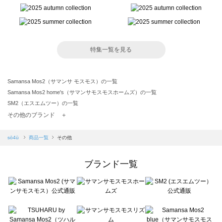
特集一覧を見る
Samansa Mos2（サマンサ モスモス）の一覧
Samansa Mos2 home's（サマンサモスモスホームズ）の一覧
SM2（エスエムツー）の一覧
TSUHARU by Samansa Mos2（ツハルバイサマンサモスモス）の一覧
その他のブランド ＋
sm2rhythm（サマンサモスモス リズム）の一覧
Samansa Mos2 blue（サマンサモスモス ブルー）の一覧
sō4ū
商品一覧
その他
Samansa Mos2 Lagom（サマンサモスモス ラーゴム）の一覧
ehka sopo（エヘカソポ）の一覧
ブランド一覧
sō4ū（ソウフォーユー）の一覧
Te chichi（テチチ）の一覧
Te chichi CLASSIC（テチチ クラシック）の一覧
Te chichi TERRASSE（テチチ テラス）の一覧
Lugnoncure（ルノンキュール）の一覧