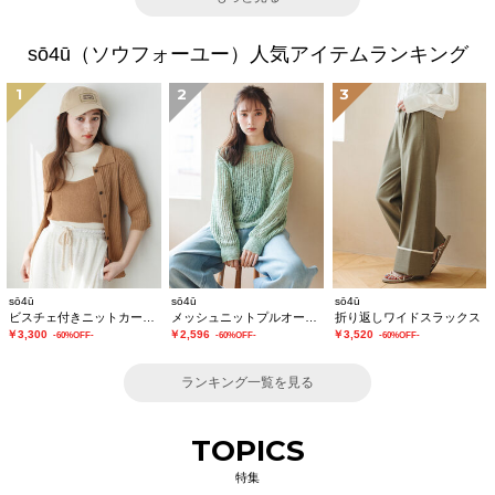
sō4ū（ソウフォーユー）人気アイテムランキング
1
2
3
sō4ū
sō4ū
sō4ū
ビスチェ付きニットカーディガン
メッシュニットプルオーバー
折り返しワイドスラックス
￥3,300
￥2,596
￥3,520
-60%OFF-
-60%OFF-
-60%OFF-
ランキング一覧を見る
TOPICS
特集