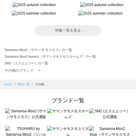
特集一覧を見る
Samansa Mos2（サマンサ モスモス）の一覧
Samansa Mos2 home's（サマンサモスモスホームズ）の一覧
SM2（エスエムツー）の一覧
TSUHARU by Samansa Mos2（ツハルバイサマンサモスモス）の一覧
その他のブランド ＋
sm2rhythm（サマンサモスモス リズム）の一覧
Samansa Mos2 blue（サマンサモスモス ブルー）の一覧
sō4ū
商品一覧
その他
Samansa Mos2 Lagom（サマンサモスモス ラーゴム）の一覧
ehka sopo（エヘカソポ）の一覧
ブランド一覧
sō4ū（ソウフォーユー）の一覧
Te chichi（テチチ）の一覧
Te chichi CLASSIC（テチチ クラシック）の一覧
Te chichi TERRASSE（テチチ テラス）の一覧
Lugnoncure（ルノンキュール）の一覧