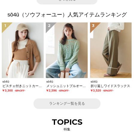
sō4ū（ソウフォーユー）人気アイテムランキング
1
2
3
sō4ū
sō4ū
sō4ū
ビスチェ付きニットカーディガン
メッシュニットプルオーバー
折り返しワイドスラックス
￥3,300
￥2,596
￥3,520
-60%OFF-
-60%OFF-
-60%OFF-
ランキング一覧を見る
TOPICS
特集