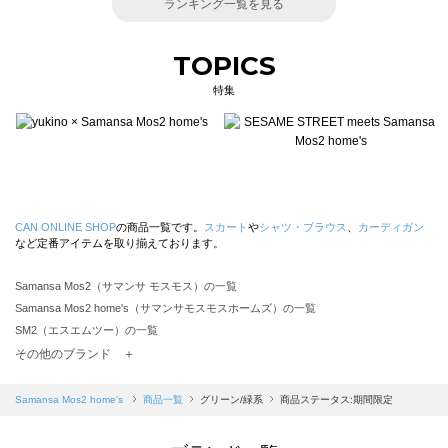
ランキング一覧を見る
TOPICS
特集
CAN ONLINE SHOP
の商品一覧です。
スカート
や
シャツ・ブラウス
、
カーディガン
など定番アイテムを取り揃えております。
Samansa Mos2（サマンサ モスモス）の一覧
Samansa Mos2 home's（サマンサモスモスホームズ）の一覧
SM2（エスエムツー）の一覧
TSUHARU by Samansa Mos2（ツハルバイサマンサモスモス）の一覧
その他のブランド ＋
sm2rhythm（サマンサモスモス リズム）の一覧
Samansa Mos2 blue（サマンサモスモス ブルー）の一覧
Samansa Mos2 home's
商品一覧
グリーン/緑系
商品ステータス:期間限定
Samansa Mos2 Lagom（サマンサモスモス ラーゴム）の一覧
ehka sopo（エヘカソポ）の一覧