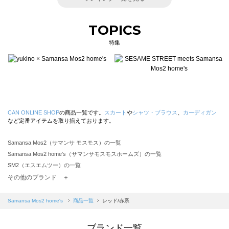
TOPICS
特集
CAN ONLINE SHOP
の商品一覧です。
スカート
や
シャツ・ブラウス
、
カーディガン
など定番アイテムを取り揃えております。
Samansa Mos2（サマンサ モスモス）の一覧
Samansa Mos2 home's（サマンサモスモスホームズ）の一覧
SM2（エスエムツー）の一覧
TSUHARU by Samansa Mos2（ツハルバイサマンサモスモス）の一覧
その他のブランド ＋
sm2rhythm（サマンサモスモス リズム）の一覧
Samansa Mos2 blue（サマンサモスモス ブルー）の一覧
Samansa Mos2 home's
商品一覧
レッド/赤系
Samansa Mos2 Lagom（サマンサモスモス ラーゴム）の一覧
ehka sopo（エヘカソポ）の一覧
ブランド一覧