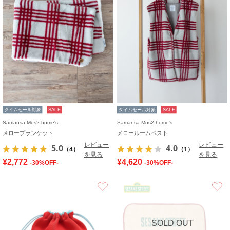
タイムセール対象
SALE
タイムセール対象
SALE
Samansa Mos2 home's
Samansa Mos2 home's
メローブランケット
メロールームベスト
レビュー
レビュー
5.0
4.0
（4）
（1）
を見る
を見る
¥2,772
¥4,620
-30%OFF-
-30%OFF-
お気に入り
SOLD OUT