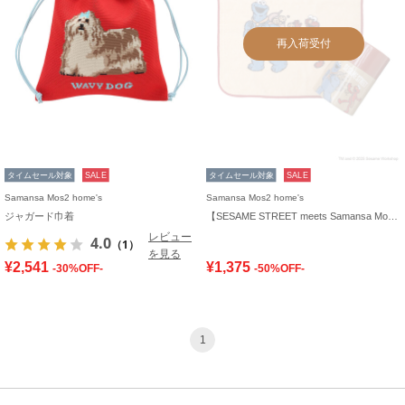
再入荷受付
タイムセール対象
SALE
タイムセール対象
SALE
Samansa Mos2 home's
Samansa Mos2 home's
ジャガード巾着
【SESAME STREET meets Samansa Mos2 home's】ケース入りハンカチ
レビュー
4.0
（1）
を見る
¥2,541
¥1,375
-30%OFF-
-50%OFF-
1