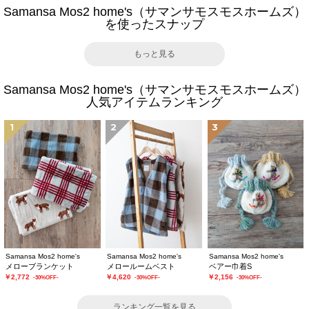
Samansa Mos2 home's（サマンサモスモスホームズ）
を使ったスナップ
もっと見る
Samansa Mos2 home's（サマンサモスモスホームズ）
人気アイテムランキング
1
2
3
Samansa Mos2 home's
Samansa Mos2 home's
Samansa Mos2 home's
メローブランケット
メロールームベスト
ベアー巾着S
￥2,772
￥4,620
￥2,156
-30%OFF-
-30%OFF-
-30%OFF-
ランキング一覧を見る