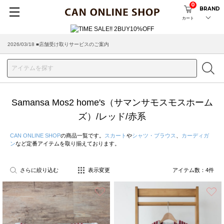
0
BRAND
カート
2026/03/18 ■店舗受け取りサービスのご案内
Samansa Mos2 home's（サマンサモスモスホーム
ズ）/レッド/赤系
CAN ONLINE SHOP
の商品一覧です。
スカート
や
シャツ・ブラウス
、
カーディガ
ン
など定番アイテムを取り揃えております。
さらに絞り込む
表示変更
アイテム数：
4
件
お気に入り