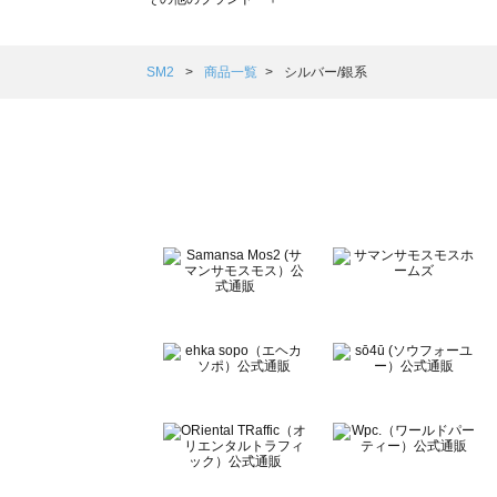
sm2rhythm（サマンサモスモス リズム）の一覧
Samansa Mos2 blue（サマンサモスモス ブルー）の一覧
Samansa Mos2 Lagom（サマンサモスモス ラーゴム）の
SM2
商品一覧
シルバー/銀系
ehka sopo（エヘカソポ）の一覧
sō4ū（ソウフォーユー）の一覧
Te chichi（テチチ）の一覧
Te chichi CLASSIC（テチチ クラシック）の一覧
Te chichi TERRASSE（テチチ テラス）の一覧
Lugnoncure（ルノンキュール）の一覧
BETTY'S BLUE（べティーズブルー）の一覧
Wpc.（ワールドパーティー）の一覧