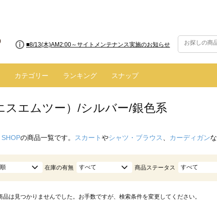
■8/13(木)AM2:00～サイトメンテナンス実施のお知らせ
カテゴリー
ランキング
スナップ
（エスエムツー）/シルバー/銀色系
 SHOP
の商品一覧です。
スカート
や
シャツ・ブラウス
、
カーディガン
な
順
すべて
すべて
在庫の有無
商品ステータス
商品は見つかりませんでした。お手数ですが、検索条件を変更してください。