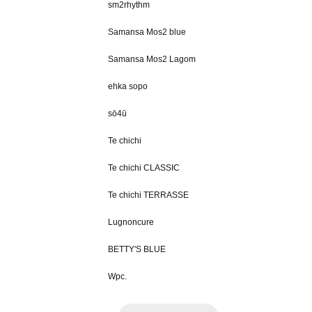
sm2rhythm
Samansa Mos2 blue
Samansa Mos2 Lagom
ehka sopo
sō4ū
Te chichi
Te chichi CLASSIC
Te chichi TERRASSE
Lugnoncure
BETTY'S BLUE
Wpc.