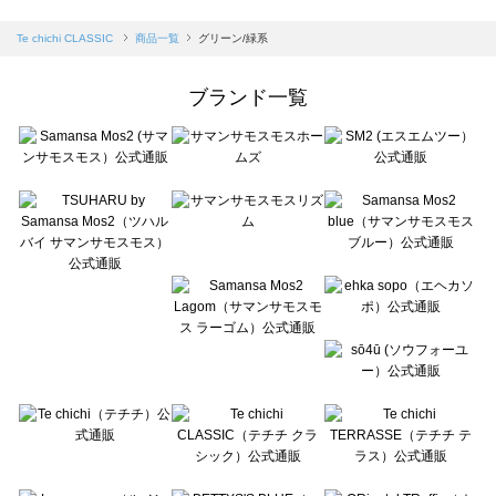
sm2rhythm（サマンサモスモス リズム）の一覧
Samansa Mos2 blue（サマンサモスモス ブルー）の一覧
Te chichi CLASSIC
商品一覧
グリーン/緑系
Samansa Mos2 Lagom（サマンサモスモス ラーゴム）の一覧
ehka sopo（エヘカソポ）の一覧
ブランド一覧
sō4ū（ソウフォーユー）の一覧
Te chichi（テチチ）の一覧
Te chichi CLASSIC（テチチ クラシック）の一覧
Te chichi TERRASSE（テチチ テラス）の一覧
Lugnoncure（ルノンキュール）の一覧
BETTY'S BLUE（べティーズブルー）の一覧
Wpc.（ワールドパーティー）の一覧