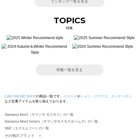
ランキング一覧を見る
TOPICS
特集
特集一覧を見る
CAN ONLINE SHOP
の商品一覧です。
スカート
や
シャツ・ブラウス
、
カーディガン
など定番アイテムを取り揃えております。
Samansa Mos2（サマンサ モスモス）の一覧
Samansa Mos2 home's（サマンサモスモスホームズ）の一覧
SM2（エスエムツー）の一覧
TSUHARU by Samansa Mos2（ツハルバイサマンサモスモス）の一覧
その他のブランド ＋