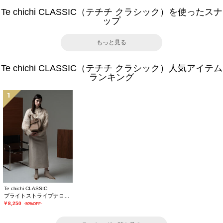
Te chichi CLASSIC（テチチ クラシック）を使ったスナ
ップ
もっと見る
Te chichi CLASSIC（テチチ クラシック）人気アイテム
ランキング
1
Te chichi CLASSIC
ブライトストライプナロースカート《2025winter catalog item》
￥8,250
-50%OFF-