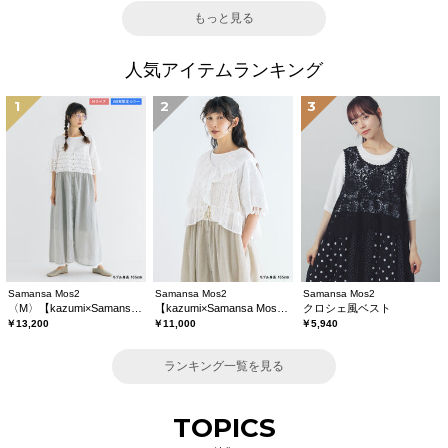
もっと見る
人気アイテムランキング
1
2
3
Samansa Mos2
Samansa Mos2
Samansa Mos2
〈M〉【kazumi×Samansa Mos2】キャミワンピース《WEB限定カラーあり》
【kazumi×Samansa Mos2】レースフリルブラウス
クロシェ風ベスト
￥13,200
￥11,000
￥5,940
ランキング一覧を見る
TOPICS