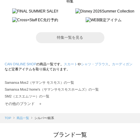
特集
特集一覧を見る
CAN ONLINE SHOP
の商品一覧です。
スカート
や
シャツ・ブラウス
、
カーディガン
など定番アイテムを取り揃えております。
Samansa Mos2（サマンサ モスモス）の一覧
Samansa Mos2 home's（サマンサモスモスホームズ）の一覧
SM2（エスエムツー）の一覧
TSUHARU by Samansa Mos2（ツハルバイサマンサモスモス）の一覧
その他のブランド ＋
sm2rhythm（サマンサモスモス リズム）の一覧
Samansa Mos2 blue（サマンサモスモス ブルー）の一覧
TOP
商品一覧
シルバー/銀系
Samansa Mos2 Lagom（サマンサモスモス ラーゴム）の一覧
ehka sopo（エヘカソポ）の一覧
ブランド一覧
sō4ū（ソウフォーユー）の一覧