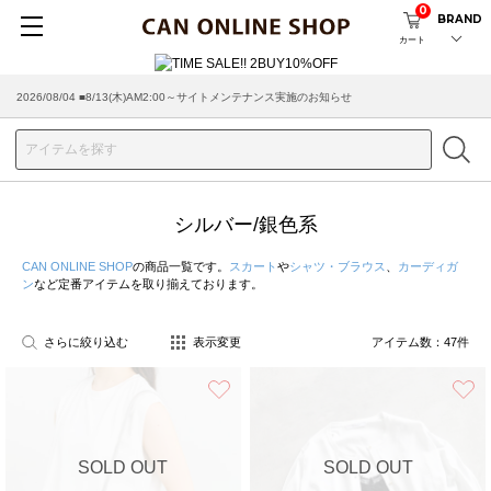
0
BRAND
カート
2026/08/04 ■8/13(木)AM2:00～サイトメンテナンス実施のお知らせ
シルバー/銀色系
CAN ONLINE SHOP
の商品一覧です。
スカート
や
シャツ・ブラウス
、
カーディガ
ン
など定番アイテムを取り揃えております。
さらに絞り込む
表示変更
アイテム数：
47
件
お気に入り
SOLD OUT
SOLD OUT