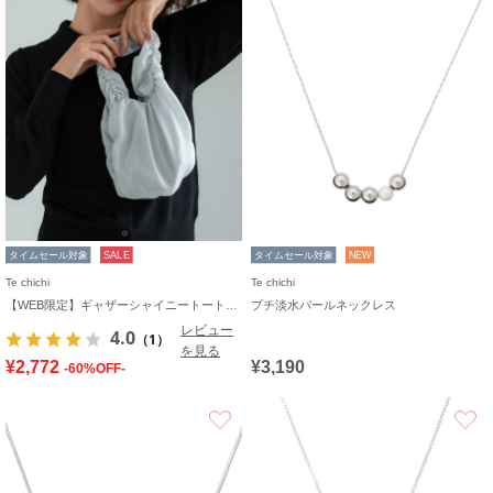
タイムセール対象
SALE
タイムセール対象
NEW
Te chichi
Te chichi
【WEB限定】ギャザーシャイニートートバッグ
プチ淡水パールネックレス
レビュー
4.0
（1）
を見る
¥2,772
¥3,190
-60%OFF-
お気に入り