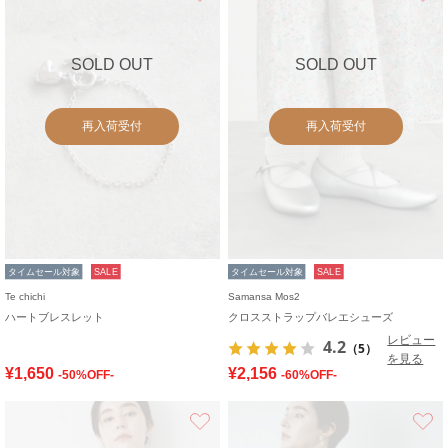
SOLD OUT
SOLD OUT
再入荷受付
再入荷受付
タイムセール対象
SALE
タイムセール対象
SALE
Te chichi
Samansa Mos2
ハートブレスレット
クロスストラップバレエシューズ
レビュー
4.2
（5）
を見る
¥1,650
¥2,156
-50%OFF-
-60%OFF-
お気に入り