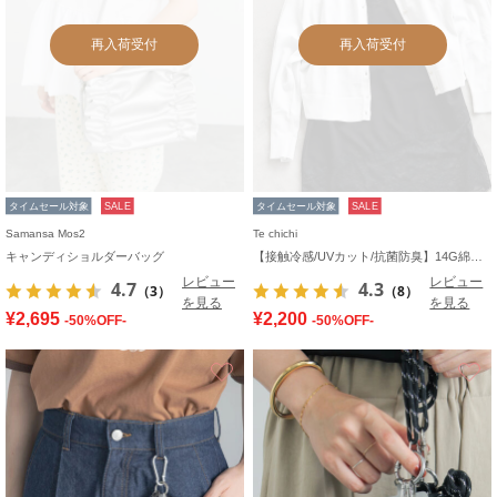
再入荷受付
再入荷受付
タイムセール対象
SALE
タイムセール対象
SALE
Samansa Mos2
Te chichi
キャンディショルダーバッグ
【接触冷感/UVカット/抗菌防臭】14G綿ポリクルーカーディガン《新色追加》
レビュー
レビュー
4.7
4.3
（3）
（8）
を見る
を見る
¥2,695
¥2,200
-50%OFF-
-50%OFF-
お気に入り