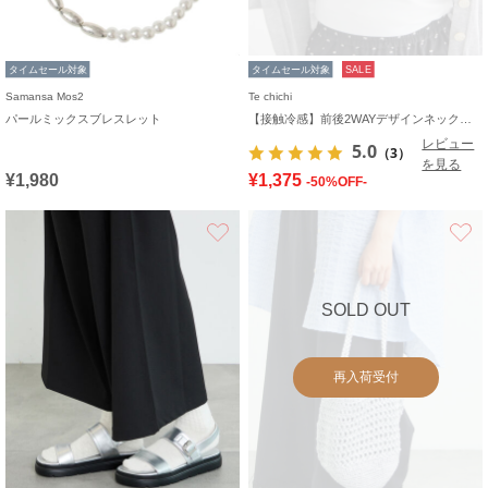
タイムセール対象
タイムセール対象
SALE
Samansa Mos2
Te chichi
パールミックスブレスレット
【接触冷感】前後2WAYデザインネックタンクトップ
レビュー
5.0
（3）
を見る
¥1,980
¥1,375
-50%OFF-
お気に入り
SOLD OUT
再入荷受付