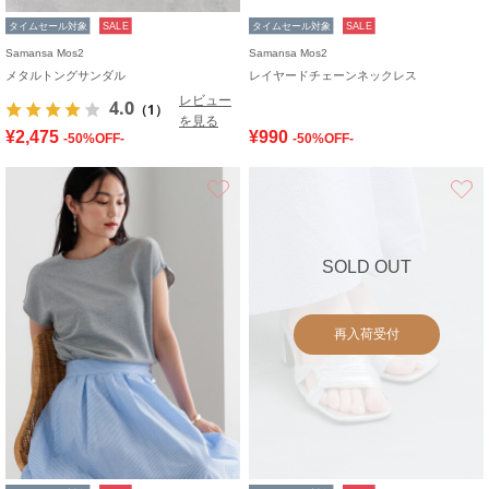
タイムセール対象
SALE
タイムセール対象
SALE
Samansa Mos2
Samansa Mos2
メタルトングサンダル
レイヤードチェーンネックレス
レビュー
4.0
（1）
を見る
¥2,475
¥990
-50%OFF-
-50%OFF-
お気に入り
SOLD OUT
再入荷受付