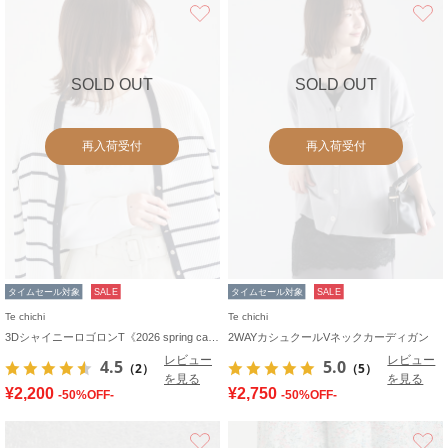
お気に入り
SOLD OUT
SOLD OUT
再入荷受付
再入荷受付
タイムセール対象
SALE
タイムセール対象
SALE
Te chichi
Te chichi
3DシャイニーロゴロンT《2026 spring catalog item》
2WAYカシュクールVネックカーディガン
レビュー
レビュー
4.5
5.0
（2）
（5）
を見る
を見る
¥2,200
¥2,750
-50%OFF-
-50%OFF-
お気に入り