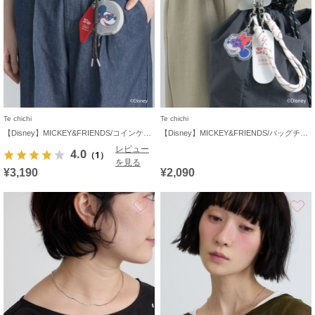
Te chichi
Te chichi
【Disney】MICKEY&FRIENDS/コインケース付きチャーム
【Disney】MICKEY&FRIENDS/バッグチャーム
レビュー
4.0
（1）
を見る
¥3,190
¥2,090
お気に入り