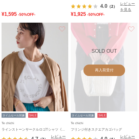
レビュー
4.0
（2）
を見る
¥1,595
¥1,925
-50%OFF-
-50%OFF-
お気に入り
SOLD OUT
再入荷受付
タイムセール対象
SALE
タイムセール対象
SALE
Te chichi
Te chichi
ラインストーンサークルロゴTシャツ《新色追加》
フリンジ付きスクエアカゴバッグ
レビュー
レビュー
4.7
4.0