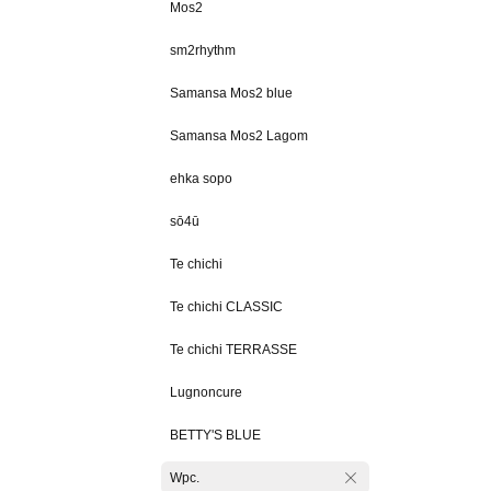
Mos2
sm2rhythm
Samansa Mos2 blue
Samansa Mos2 Lagom
ehka sopo
sō4ū
Te chichi
Te chichi CLASSIC
Te chichi TERRASSE
Lugnoncure
BETTY'S BLUE
Wpc.