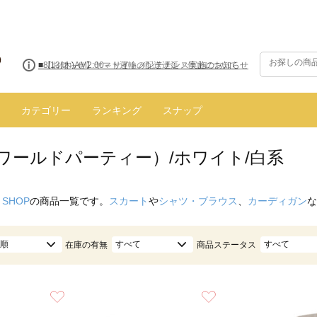
■8/13(木)AM2:00～サイトメンテナンス実施のお知らせ
カテゴリー
ランキング
スナップ
（ワールドパーティー）/ホワイト/白系
 SHOP
の商品一覧です。
スカート
や
シャツ・ブラウス
、
カーディガン
な
順
すべて
すべて
在庫の有無
商品ステータス
お気に入り
お気に入り