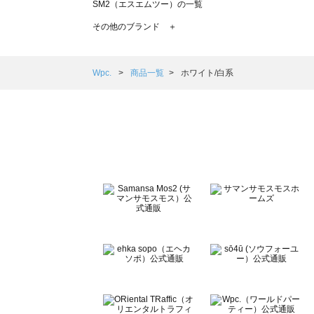
SM2（エスエムツー）の一覧
TSUHARU by Samansa Mos2（ツハルバイサマンサモ
その他のブランド ＋
sm2rhythm（サマンサモスモス リズム）の一覧
Samansa Mos2 blue（サマンサモスモス ブルー）の一覧
Samansa Mos2 Lagom（サマンサモスモス ラーゴム）の
Wpc.
商品一覧
ホワイト/白系
ehka sopo（エヘカソポ）の一覧
sō4ū（ソウフォーユー）の一覧
Te chichi（テチチ）の一覧
Te chichi CLASSIC（テチチ クラシック）の一覧
Te chichi TERRASSE（テチチ テラス）の一覧
Lugnoncure（ルノンキュール）の一覧
BETTY'S BLUE（べティーズブルー）の一覧
Wpc.（ワールドパーティー）の一覧