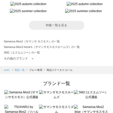
特集一覧を見る
Samansa Mos2（サマンサ モスモス）の一覧
Samansa Mos2 home's（サマンサモスモスホームズ）の一覧
SM2（エスエムツー）の一覧
TSUHARU by Samansa Mos2（ツハルバイサマンサモスモス）の一覧
その他のブランド ＋
sm2rhythm（サマンサモスモス リズム）の一覧
Samansa Mos2 blue（サマンサモスモス ブルー）の一覧
sō4ū
商品一覧
ブルー/青系
商品ステータス:セール
Samansa Mos2 Lagom（サマンサモスモス ラーゴム）の一覧
ehka sopo（エヘカソポ）の一覧
ブランド一覧
sō4ū（ソウフォーユー）の一覧
Te chichi（テチチ）の一覧
Te chichi CLASSIC（テチチ クラシック）の一覧
Te chichi TERRASSE（テチチ テラス）の一覧
Lugnoncure（ルノンキュール）の一覧