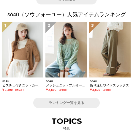
sō4ū（ソウフォーユー）人気アイテムランキング
1
2
3
sō4ū
sō4ū
sō4ū
ビスチェ付きニットカーディガン
メッシュニットプルオーバー
折り返しワイドスラックス
￥3,300
￥2,596
￥3,520
-60%OFF-
-60%OFF-
-60%OFF-
ランキング一覧を見る
TOPICS
特集