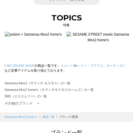
TOPICS
特集
CAN ONLINE SHOP
の商品一覧です。
スカート
や
シャツ・ブラウス
、
カーディガン
など定番アイテムを取り揃えております。
Samansa Mos2（サマンサ モスモス）の一覧
Samansa Mos2 home's（サマンサモスモスホームズ）の一覧
SM2（エスエムツー）の一覧
TSUHARU by Samansa Mos2（ツハルバイサマンサモスモス）の一覧
その他のブランド ＋
sm2rhythm（サマンサモスモス リズム）の一覧
Samansa Mos2 blue（サマンサモスモス ブルー）の一覧
Samansa Mos2 home's
商品一覧
ブラック/黒系
Samansa Mos2 Lagom（サマンサモスモス ラーゴム）の一覧
ehka sopo（エヘカソポ）の一覧
ブランド一覧