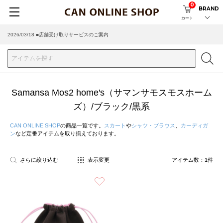
0
BRAND
カート
2026/03/18 ■店舗受け取りサービスのご案内
Samansa Mos2 home's（サマンサモスモスホーム
ズ）/ブラック/黒系
CAN ONLINE SHOP
の商品一覧です。
スカート
や
シャツ・ブラウス
、
カーディガ
ン
など定番アイテムを取り揃えております。
さらに絞り込む
表示変更
アイテム数：
1
件
お気に入り