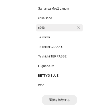
Samansa Mos2 Lagom
ehka sopo
sō4ū
Te chichi
Te chichi CLASSIC
Te chichi TERRASSE
Lugnoncure
BETTY'S BLUE
Wpc.
選択を解除する