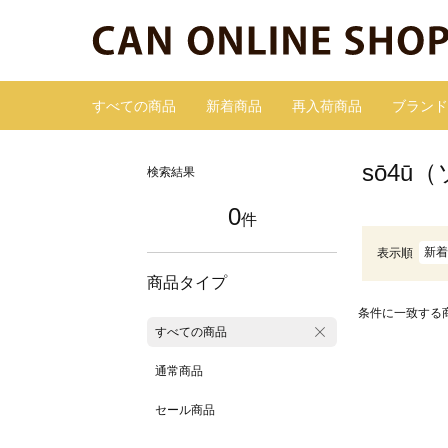
すべての商品
新着商品
再入荷商品
ブランド
sō4ū
検索結果
0
件
新着
表示順
商品タイプ
条件に一致する
すべての商品
通常商品
セール商品