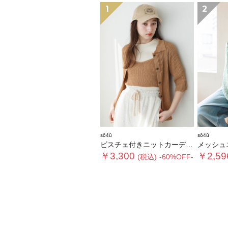
1
2
sō4ū
sō4ū
ビスチェ付きニットカーディガン
メッシュ
￥3,300
￥2,59
(税込)
-60%OFF-