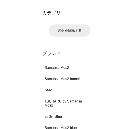
カテゴリ
選択を解除する
ブランド
Samansa Mos2
Samansa Mos2 home's
SM2
TSUHARU by Samansa
Mos2
sm2rhythm
Samansa Mos2 blue