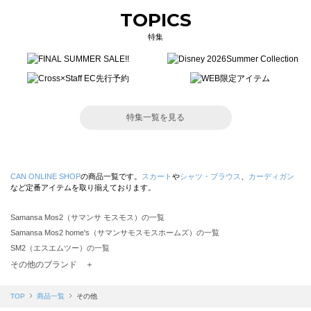
TOPICS
特集
特集一覧を見る
CAN ONLINE SHOP
の商品一覧です。
スカート
や
シャツ・ブラウス
、
カーディガン
など定番アイテムを取り揃えております。
Samansa Mos2（サマンサ モスモス）の一覧
Samansa Mos2 home's（サマンサモスモスホームズ）の一覧
SM2（エスエムツー）の一覧
TSUHARU by Samansa Mos2（ツハルバイサマンサモスモス）の一覧
その他のブランド ＋
sm2rhythm（サマンサモスモス リズム）の一覧
Samansa Mos2 blue（サマンサモスモス ブルー）の一覧
TOP
商品一覧
その他
Samansa Mos2 Lagom（サマンサモスモス ラーゴム）の一覧