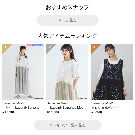
おすすめスナップ
もっと見る
人気アイテムランキング
1
2
3
Samansa Mos2
Samansa Mos2
Samansa Mos2
〈M〉【kazumi×Samansa Mos2】キャミワンピース《WEB限定カラーあり》
【kazumi×Samansa Mos2】レースフリルブラウス
クロシェ風ベスト
￥13,200
￥11,000
￥5,940
ランキング一覧を見る