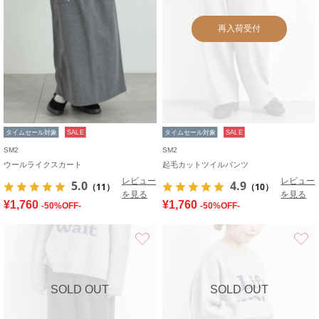
再入荷受付
タイムセール対象
SALE
タイムセール対象
SALE
SM2
SM2
ウールライクスカート
起毛カットツイルパンツ
レビュー
レビュー
5.0
4.9
（11）
（10）
を見る
を見る
¥1,760
¥1,760
-50%OFF-
-50%OFF-
お気に入り
SOLD OUT
SOLD OUT