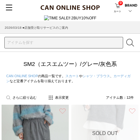
0
BRAND
カート
2026/03/18 ■店舗受け取りサービスのご案内
SM2（エスエムツー）/グレー/灰色系
CAN ONLINE SHOP
の商品一覧です。
スカート
や
シャツ・ブラウス
、
カーディガ
ン
など定番アイテムを取り揃えております。
さらに絞り込む
表示変更
アイテム数：
12
件
お気に入り
SOLD OUT