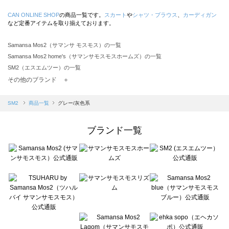
CAN ONLINE SHOP
の商品一覧です。
スカート
や
シャツ・ブラウス
、
カーディガン
など定番アイテムを取り揃えております。
Samansa Mos2（サマンサ モスモス）の一覧
Samansa Mos2 home's（サマンサモスモスホームズ）の一覧
SM2（エスエムツー）の一覧
TSUHARU by Samansa Mos2（ツハルバイサマンサモスモス）の一覧
その他のブランド ＋
sm2rhythm（サマンサモスモス リズム）の一覧
Samansa Mos2 blue（サマンサモスモス ブルー）の一覧
SM2
商品一覧
グレー/灰色系
Samansa Mos2 Lagom（サマンサモスモス ラーゴム）の一覧
ehka sopo（エヘカソポ）の一覧
ブランド一覧
sō4ū（ソウフォーユー）の一覧
Te chichi（テチチ）の一覧
Te chichi CLASSIC（テチチ クラシック）の一覧
Te chichi TERRASSE（テチチ テラス）の一覧
Lugnoncure（ルノンキュール）の一覧
BETTY'S BLUE（べティーズブルー）の一覧
Wpc.（ワールドパーティー）の一覧