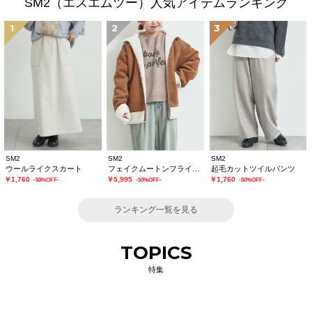
SM2（エスエムツー）人気アイテムランキング
1
2
3
SM2
SM2
SM2
ウールライクスカート
フェイクムートンフライトジャケット
起毛カットツイルパンツ
￥1,760
￥5,995
￥1,760
-50%OFF-
-50%OFF-
-50%OFF-
ランキング一覧を見る
TOPICS
特集