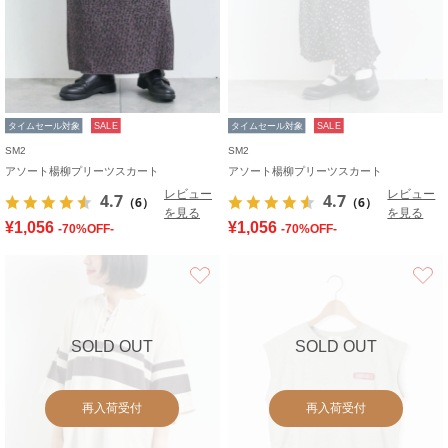
タイムセール対象
SALE
タイムセール対象
SALE
SM2
SM2
アソート楊柳プリーツスカート
アソート楊柳プリーツスカート
レビュー
レビュー
4.7
4.7
（6）
（6）
を見る
を見る
¥1,056
¥1,056
-70%OFF-
-70%OFF-
お気に入り
SOLD OUT
SOLD OUT
再入荷受付
再入荷受付