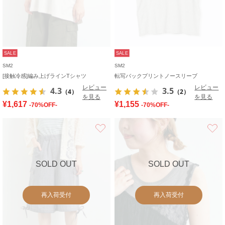
SALE
SALE
SM2
SM2
[接触冷感]編み上げラインTシャツ
転写バックプリントノースリーブ
レビュー
レビュー
4.3
3.5
（4）
（2）
を見る
を見る
¥1,617
¥1,155
-70%OFF-
-70%OFF-
お気に入り
SOLD OUT
SOLD OUT
再入荷受付
再入荷受付