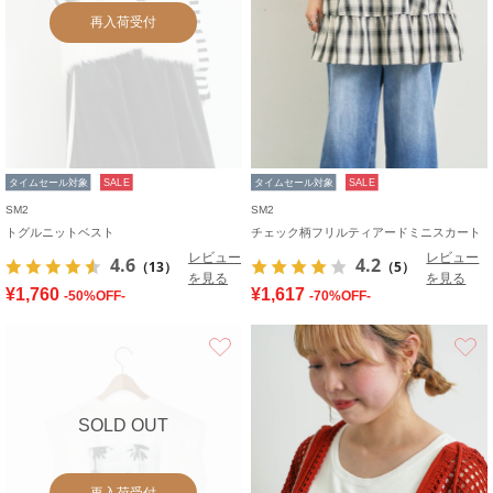
再入荷受付
タイムセール対象
SALE
タイムセール対象
SALE
SM2
SM2
トグルニットベスト
チェック柄フリルティアードミニスカート
レビュー
レビュー
4.6
4.2
（13）
（5）
を見る
を見る
¥1,760
¥1,617
-50%OFF-
-70%OFF-
お気に入り
SOLD OUT
再入荷受付