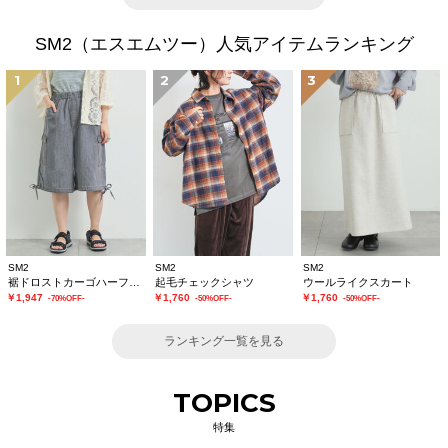
SM2（エスエムツー）人気アイテムランキング
1
2
3
SM2
SM2
SM2
裾ドロストカーゴハーフパンツ
起毛チェックシャツ
ウールライクスカート
￥1,947
￥1,760
￥1,760
-70%OFF-
-50%OFF-
-50%OFF-
ランキング一覧を見る
TOPICS
特集