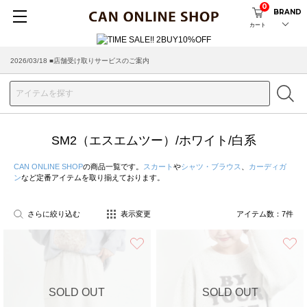
0
BRAND
カート
2026/03/18 ■店舗受け取りサービスのご案内
SM2（エスエムツー）/ホワイト/白系
CAN ONLINE SHOP
の商品一覧です。
スカート
や
シャツ・ブラウス
、
カーディガ
ン
など定番アイテムを取り揃えております。
さらに絞り込む
表示変更
アイテム数：
7
件
お気に入り
SOLD OUT
SOLD OUT