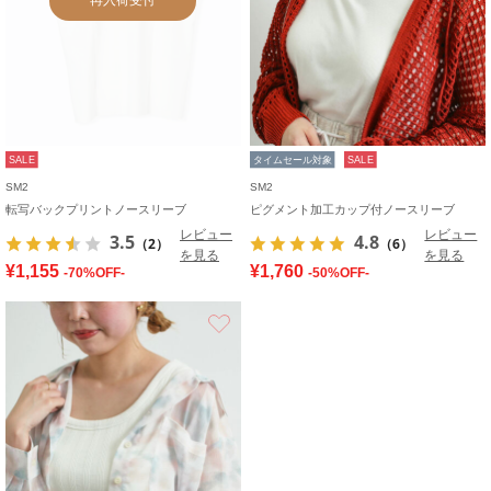
SALE
タイムセール対象
SALE
SM2
SM2
転写バックプリントノースリーブ
ピグメント加工カップ付ノースリーブ
レビュー
レビュー
3.5
4.8
（2）
（6）
を見る
を見る
¥1,155
¥1,760
-70%OFF-
-50%OFF-
お気に入り