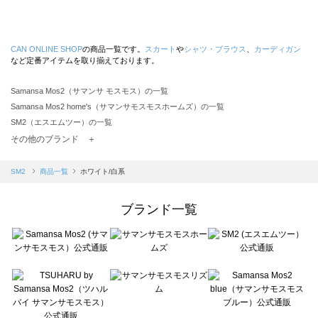
CAN ONLINE SHOP
の商品一覧です。
スカート
や
シャツ・ブラウス
、
カーディガン
など定番アイテムを取り揃えております。
Samansa Mos2（サマンサ モスモス）の一覧
Samansa Mos2 home's（サマンサモスモスホームズ）の一覧
SM2（エスエムツー）の一覧
TSUHARU by Samansa Mos2（ツハルバイサマンサモスモス）の一覧
その他のブランド ＋
sm2rhythm（サマンサモスモス リズム）の一覧
Samansa Mos2 blue（サマンサモスモス ブルー）の一覧
SM2
商品一覧
ホワイト/白系
Samansa Mos2 Lagom（サマンサモスモス ラーゴム）の一覧
ehka sopo（エヘカソポ）の一覧
ブランド一覧
sō4ū（ソウフォーユー）の一覧
Te chichi（テチチ）の一覧
Te chichi CLASSIC（テチチ クラシック）の一覧
Te chichi TERRASSE（テチチ テラス）の一覧
Lugnoncure（ルノンキュール）の一覧
BETTY'S BLUE（べティーズブルー）の一覧
Wpc.（ワールドパーティー）の一覧