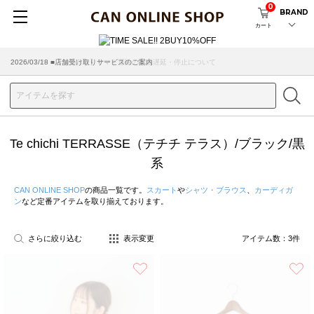
0
BRAND
カート
2026/07/29 ■【お知らせ】ヤマト運輸の配送遅延・停止について
2026/03/18 ■店舗受け取りサービスのご案内
Te chichi TERRASSE（テチチ テラス）/ブラック/黒
系
CAN ONLINE SHOP
の商品一覧です。
スカート
や
シャツ・ブラウス
、
カーディガ
ン
など定番アイテムを取り揃えております。
さらに絞り込む
表示変更
アイテム数：
3
件
お気に入り