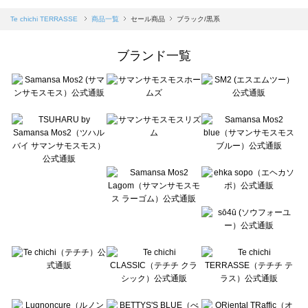
sm2rhythm（サマンサモスモス リズム）の一覧
Samansa Mos2 blue（サマンサモスモス ブルー）の一覧
Te chichi TERRASSE
商品一覧
セール商品
ブラック/黒系
Samansa Mos2 Lagom（サマンサモスモス ラーゴム）の一覧
ehka sopo（エヘカソポ）の一覧
ブランド一覧
sō4ū（ソウフォーユー）の一覧
Te chichi（テチチ）の一覧
Te chichi CLASSIC（テチチ クラシック）の一覧
Te chichi TERRASSE（テチチ テラス）の一覧
Lugnoncure（ルノンキュール）の一覧
BETTY'S BLUE（べティーズブルー）の一覧
Wpc.（ワールドパーティー）の一覧