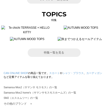
TOPICS
特集
特集一覧を見る
CAN ONLINE SHOP
の商品一覧です。
スカート
や
シャツ・ブラウス
、
カーディガン
など定番アイテムを取り揃えております。
Samansa Mos2（サマンサ モスモス）の一覧
Samansa Mos2 home's（サマンサモスモスホームズ）の一覧
SM2（エスエムツー）の一覧
TSUHARU by Samansa Mos2（ツハルバイサマンサモスモス）の一覧
その他のブランド ＋