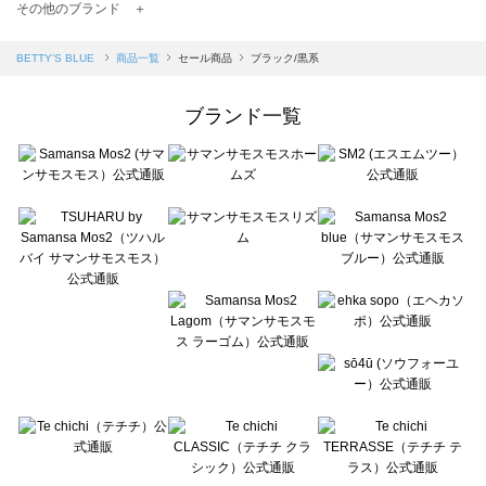
TSUHARU by Samansa Mos2（ツハルバイサマンサモスモス）の一覧
その他のブランド ＋
sm2rhythm（サマンサモスモス リズム）の一覧
Samansa Mos2 blue（サマンサモスモス ブルー）の一覧
BETTY'S BLUE
商品一覧
セール商品
ブラック/黒系
Samansa Mos2 Lagom（サマンサモスモス ラーゴム）の一覧
ehka sopo（エヘカソポ）の一覧
ブランド一覧
sō4ū（ソウフォーユー）の一覧
Te chichi（テチチ）の一覧
Te chichi CLASSIC（テチチ クラシック）の一覧
Te chichi TERRASSE（テチチ テラス）の一覧
Lugnoncure（ルノンキュール）の一覧
BETTY'S BLUE（べティーズブルー）の一覧
Wpc.（ワールドパーティー）の一覧