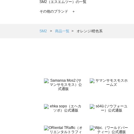
SM2（エスエムツー）の一覧
TSUHARU by Samansa Mos2（ツハルバイサマンサモ
その他のブランド ＋
sm2rhythm（サマンサモスモス リズム）の一覧
Samansa Mos2 blue（サマンサモスモス ブルー）の一覧
Samansa Mos2 Lagom（サマンサモスモス ラーゴム）の
SM2
商品一覧
オレンジ/橙色系
ehka sopo（エヘカソポ）の一覧
sō4ū（ソウフォーユー）の一覧
Te chichi（テチチ）の一覧
Te chichi CLASSIC（テチチ クラシック）の一覧
Te chichi TERRASSE（テチチ テラス）の一覧
Lugnoncure（ルノンキュール）の一覧
BETTY'S BLUE（べティーズブルー）の一覧
Wpc.（ワールドパーティー）の一覧