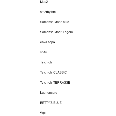
Mos2
sm2rhythm
Samansa Mos2 blue
Samansa Mos2 Lagom
ehka sopo
sō4ū
Te chichi
Te chichi CLASSIC
Te chichi TERRASSE
Lugnoncure
BETTY'S BLUE
Wpc.