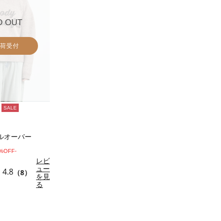
D OUT
荷受付
SALE
ルオーバー
0%OFF-
レビ
ュー
4.8
（8）
を見
る