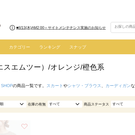
■8/13(木)AM2:00～サイトメンテナンス実施のお知らせ
カテゴリー
ランキング
スナップ
（エスエムツー）/オレンジ/橙色系
 SHOP
の商品一覧です。
スカート
や
シャツ・ブラウス
、
カーディガン
な
順
すべて
すべて
在庫の有無
商品ステータス
お気に入り