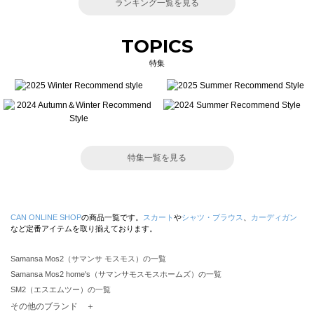
ランキング一覧を見る
TOPICS
特集
特集一覧を見る
CAN ONLINE SHOP
の商品一覧です。
スカート
や
シャツ・ブラウス
、
カーディガン
など定番アイテムを取り揃えております。
Samansa Mos2（サマンサ モスモス）の一覧
Samansa Mos2 home's（サマンサモスモスホームズ）の一覧
SM2（エスエムツー）の一覧
TSUHARU by Samansa Mos2（ツハルバイサマンサモスモス）の一覧
その他のブランド ＋