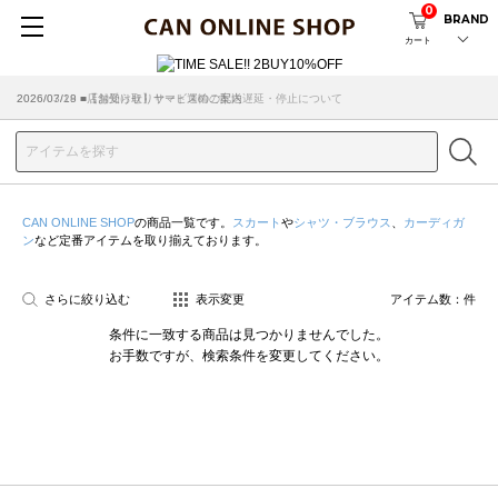
0
BRAND
カート
2026/07/29 ■【お知らせ】ヤマト運輸の配送遅延・停止について
2026/03/18 ■店舗受け取りサービスのご案内
CAN ONLINE SHOP
の商品一覧です。
スカート
や
シャツ・ブラウス
、
カーディガ
ン
など定番アイテムを取り揃えております。
さらに絞り込む
表示変更
アイテム数：
件
条件に一致する商品は見つかりませんでした。
お手数ですが、検索条件を変更してください。