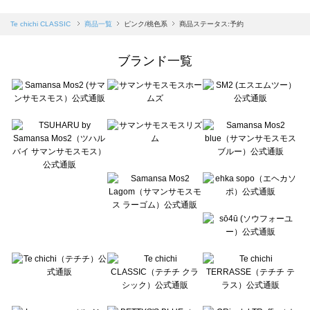
sm2rhythm（サマンサモスモス リズム）の一覧
Samansa Mos2 blue（サマンサモスモス ブルー）の一覧
Te chichi CLASSIC
商品一覧
ピンク/桃色系
商品ステータス:予約
Samansa Mos2 Lagom（サマンサモスモス ラーゴム）の一覧
ehka sopo（エヘカソポ）の一覧
ブランド一覧
sō4ū（ソウフォーユー）の一覧
Te chichi（テチチ）の一覧
Te chichi CLASSIC（テチチ クラシック）の一覧
Te chichi TERRASSE（テチチ テラス）の一覧
Lugnoncure（ルノンキュール）の一覧
BETTY'S BLUE（べティーズブルー）の一覧
Wpc.（ワールドパーティー）の一覧