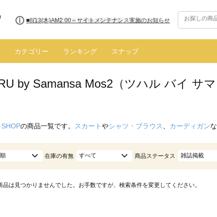
■8/13(木)AM2:00～サイトメンテナンス実施のお知らせ
カテゴリー
ランキング
スナップ
ARU by Samansa Mos2（ツハル バ
 SHOP
の商品一覧です。
スカート
や
シャツ・ブラウス
、
カーディガン
な
順
すべて
雑誌掲載
在庫の有無
商品ステータス
商品は見つかりませんでした。お手数ですが、検索条件を変更してください。