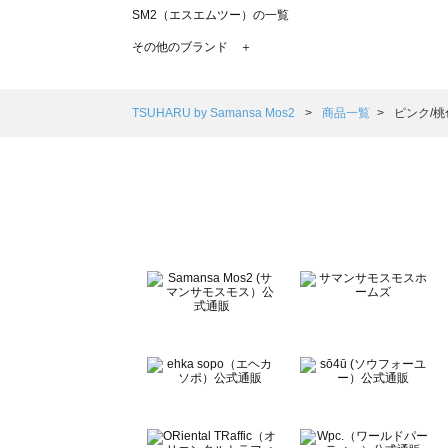
SM2（エスエムツー）の一覧
TSUHARU by Samansa Mos2（ツハルバイサマンサモ
その他のブランド ＋
sm2rhythm（サマンサモスモス リズム）の一覧
Samansa Mos2 blue（サマンサモスモス ブルー）の一覧
Samansa Mos2 Lagom（サマンサモスモス ラーゴム）の
TSUHARU by Samansa Mos2
商品一覧
ピンク/桃
ehka sopo（エヘカソポ）の一覧
sō4ū（ソウフォーユー）の一覧
Te chichi（テチチ）の一覧
Te chichi CLASSIC（テチチ クラシック）の一覧
Te chichi TERRASSE（テチチ テラス）の一覧
Lugnoncure（ルノンキュール）の一覧
BETTY'S BLUE（べティーズブルー）の一覧
Wpc.（ワールドパーティー）の一覧