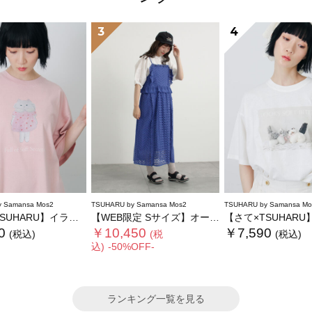
3
4
 Samansa Mos2
TSUHARU by Samansa Mos2
TSUHARU by Samansa Mo
RU】イラスト柄プリントTシャツ
【WEB限定 Sサイズ】オーバーレースキャミワンピース
【さて×TSUHARU】フォト柄プリン
0
￥10,450
￥7,590
(税込)
(税
(税込)
込)
-50%OFF-
ランキング一覧を見る