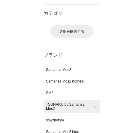
カテゴリ
選択を解除する
ブランド
Samansa Mos2
Samansa Mos2 home's
SM2
TSUHARU by Samansa
Mos2
sm2rhythm
Samansa Mos2 blue