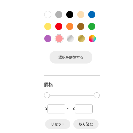
選択を解除する
価格
¥
~
¥
リセット
絞り込む