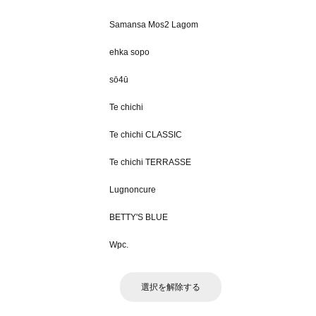
Samansa Mos2 Lagom
ehka sopo
sō4ū
Te chichi
Te chichi CLASSIC
Te chichi TERRASSE
Lugnoncure
BETTY'S BLUE
Wpc.
選択を解除する