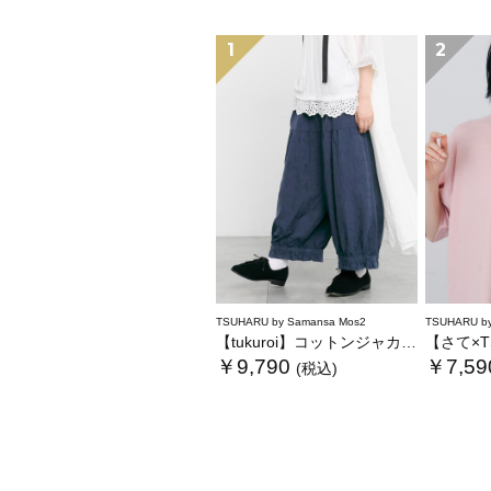
1
2
TSUHARU by Samansa Mos2
TSUHARU by
【tukuroi】コットンジャカード製品染め裾フリルパンツ《WEB限定》
【さて×TSUHA
￥9,790
￥7,59
(税込)