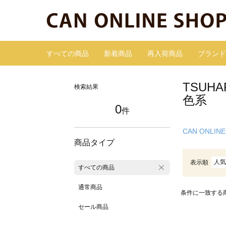
すべての商品
新着商品
再入荷商品
ブランド
TSUH
検索結果
色系
0
件
CAN ONLINE
商品タイプ
人気
表示順
すべての商品
通常商品
条件に一致する
セール商品