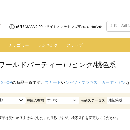
■8/13(木)AM2:00～サイトメンテナンス実施のお知らせ
カテゴリー
ランキング
スナップ
（ワールドパーティー）/ピンク/桃色系
 SHOP
の商品一覧です。
スカート
や
シャツ・ブラウス
、
カーディガン
な
順
すべて
雑誌掲載
在庫の有無
商品ステータス
商品は見つかりませんでした。お手数ですが、検索条件を変更してください。