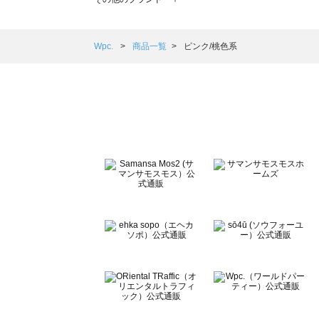
sm2rhythm（サマンサモスモス リズム）の一覧
Samansa Mos2 blue（サマンサモスモス ブルー）の一覧
Samansa Mos2 Lagom（サマンサモスモス ラーゴム）の
Wpc.
商品一覧
ピンク/桃色系
ehka sopo（エヘカソポ）の一覧
sō4ū（ソウフォーユー）の一覧
Te chichi（テチチ）の一覧
Te chichi CLASSIC（テチチ クラシック）の一覧
Te chichi TERRASSE（テチチ テラス）の一覧
Lugnoncure（ルノンキュール）の一覧
BETTY'S BLUE（べティーズブルー）の一覧
Wpc.（ワールドパーティー）の一覧