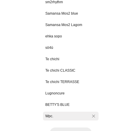
sm2rhythm
Samansa Mos2 blue
Samansa Mos2 Lagom
ehka sopo
sō4ū
Te chichi
Te chichi CLASSIC
Te chichi TERRASSE
Lugnoncure
BETTY'S BLUE
Wpc.