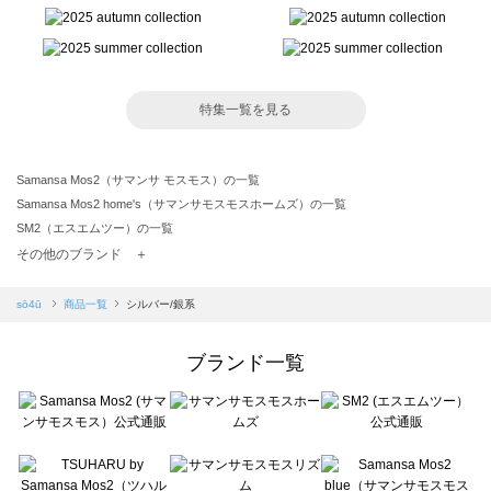
特集一覧を見る
Samansa Mos2（サマンサ モスモス）の一覧
Samansa Mos2 home's（サマンサモスモスホームズ）の一覧
SM2（エスエムツー）の一覧
TSUHARU by Samansa Mos2（ツハルバイサマンサモスモス）の一覧
その他のブランド ＋
sm2rhythm（サマンサモスモス リズム）の一覧
Samansa Mos2 blue（サマンサモスモス ブルー）の一覧
sō4ū
商品一覧
シルバー/銀系
Samansa Mos2 Lagom（サマンサモスモス ラーゴム）の一覧
ehka sopo（エヘカソポ）の一覧
ブランド一覧
sō4ū（ソウフォーユー）の一覧
Te chichi（テチチ）の一覧
Te chichi CLASSIC（テチチ クラシック）の一覧
Te chichi TERRASSE（テチチ テラス）の一覧
Lugnoncure（ルノンキュール）の一覧