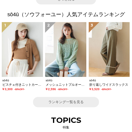
sō4ū（ソウフォーユー）人気アイテムランキング
1
2
3
sō4ū
sō4ū
sō4ū
ビスチェ付きニットカーディガン
メッシュニットプルオーバー
折り返しワイドスラックス
￥3,300
￥2,596
￥3,520
-60%OFF-
-60%OFF-
-60%OFF-
ランキング一覧を見る
TOPICS
特集