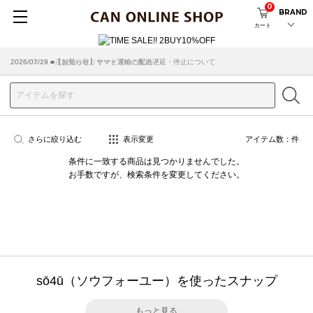
0
BRAND
カート
2026/07/29 ■【お知らせ】ヤマト運輸の配送遅延・停止について
2026/03/18 ■店舗受け取りサービスのご案内
さらに絞り込む
表示変更
アイテム数：
件
条件に一致する商品は見つかりませんでした。
お手数ですが、検索条件を変更してください。
sō4ū（ソウフォーユー）を使ったスナップ
もっと見る