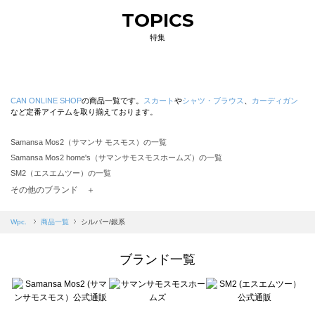
TOPICS
特集
CAN ONLINE SHOP
の商品一覧です。
スカート
や
シャツ・ブラウス
、
カーディガン
など定番アイテムを取り揃えております。
Samansa Mos2（サマンサ モスモス）の一覧
Samansa Mos2 home's（サマンサモスモスホームズ）の一覧
SM2（エスエムツー）の一覧
TSUHARU by Samansa Mos2（ツハルバイサマンサモスモス）の一覧
その他のブランド ＋
sm2rhythm（サマンサモスモス リズム）の一覧
Samansa Mos2 blue（サマンサモスモス ブルー）の一覧
Wpc.
商品一覧
シルバー/銀系
Samansa Mos2 Lagom（サマンサモスモス ラーゴム）の一覧
ehka sopo（エヘカソポ）の一覧
ブランド一覧
sō4ū（ソウフォーユー）の一覧
Te chichi（テチチ）の一覧
Te chichi CLASSIC（テチチ クラシック）の一覧
Te chichi TERRASSE（テチチ テラス）の一覧