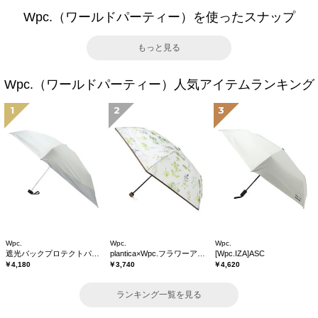
Wpc.（ワールドパーティー）を使ったスナップ
もっと見る
Wpc.（ワールドパーティー）人気アイテムランキング
1
2
3
Wpc.
Wpc.
Wpc.
遮光バックプロテクトパラソル tiny
plantica×Wpc.フラワーアンブレラプラスティックmini
[Wpc.IZA]ASC
￥4,180
￥3,740
￥4,620
ランキング一覧を見る