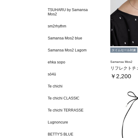
TSUHARU by Samansa
Mos2
sm2rhythm
Samansa Mos2 blue
Samansa Mos2 Lagom
タイムセール対象
ehka sopo
Samansa Mos2
sō4ū
￥2,200
Te chichi
Te chichi CLASSIC
Te chichi TERRASSE
Lugnoncure
BETTY'S BLUE