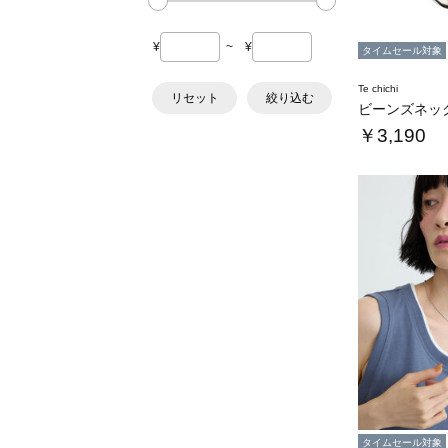
¥
~
¥
タイムセール対象
Te chichi
リセット
絞り込む
ビーンズネッ
￥3,190
タイムセール対象