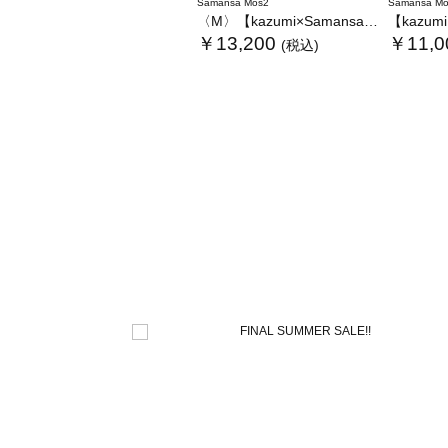
Samansa Mos2
Samansa Mo
〈M〉【kazumi×Samansa Mos2】キャミワンピース《WEB限定カラーあり》
【kazumi×Sam
￥13,200
￥11,0
(税込)