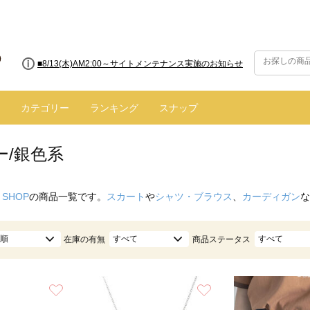
■8/13(木)AM2:00～サイトメンテナンス実施のお知らせ
■【お知らせ】ヤマト運輸の配送遅延・停止について
カテゴリー
ランキング
スナップ
ー/銀色系
 SHOP
の商品一覧です。
スカート
や
シャツ・ブラウス
、
カーディガン
な
順
すべて
すべて
在庫の有無
商品ステータス
お気に入り
お気に入り