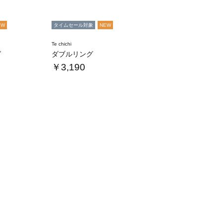
EW
タイムセール対象
NEW
Te chichi
グ
ダブルリング
￥3,190