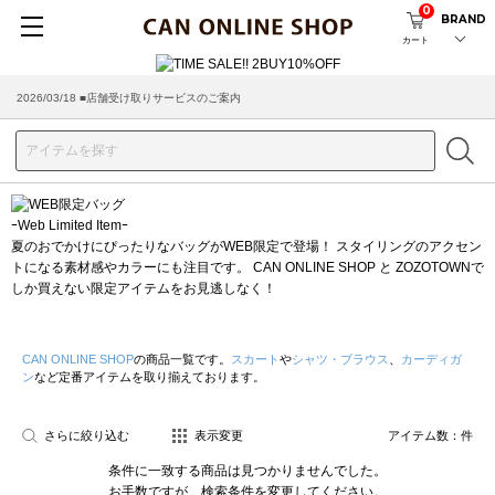
0
BRAND
カート
2026/03/18 ■店舗受け取りサービスのご案内
ｰWeb Limited Itemｰ
夏のおでかけにぴったりなバッグがWEB限定で登場！ スタイリングのアクセン
トになる素材感やカラーにも注目です。 CAN ONLINE SHOP と ZOZOTOWNで
しか買えない限定アイテムをお見逃しなく！
CAN ONLINE SHOP
の商品一覧です。
スカート
や
シャツ・ブラウス
、
カーディガ
ン
など定番アイテムを取り揃えております。
さらに絞り込む
表示変更
アイテム数：
件
条件に一致する商品は見つかりませんでした。
お手数ですが、検索条件を変更してください。