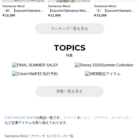
Samansa Mos2
Samansa Mos2
Samansa Mos2
〈M〉【kazumi×Samansa Mos2】キャミワンピース《WEB限定カラーあり》
【kazumi×Samansa Mos2】レースフリルブラウス
〈S〉【kazumi×Samansa Mos2】キャミワンピース《WEB限定カラーあり》
￥13,200
￥11,000
￥13,200
ランキング一覧を見る
TOPICS
特集
特集一覧を見る
CAN ONLINE SHOP
の商品一覧です。
スカート
や
シャツ・ブラウス
、
カーディガン
など定番アイテムを取り揃えております。
Samansa Mos2（サマンサ モスモス）の一覧