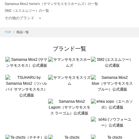
Samansa Mos2 home's（サマンサモスモスホームズ）の一覧
SM2（エスエムツー）の一覧
TSUHARU by Samansa Mos2（ツハルバイサマンサモスモス）の一覧
その他のブランド ＋
sm2rhythm（サマンサモスモス リズム）の一覧
Samansa Mos2 blue（サマンサモスモス ブルー）の一覧
TOP
商品一覧
Samansa Mos2 Lagom（サマンサモスモス ラーゴム）の一覧
ehka sopo（エヘカソポ）の一覧
ブランド一覧
sō4ū（ソウフォーユー）の一覧
Te chichi（テチチ）の一覧
Te chichi CLASSIC（テチチ クラシック）の一覧
Te chichi TERRASSE（テチチ テラス）の一覧
Lugnoncure（ルノンキュール）の一覧
BETTY'S BLUE（べティーズブルー）の一覧
Wpc.（ワールドパーティー）の一覧