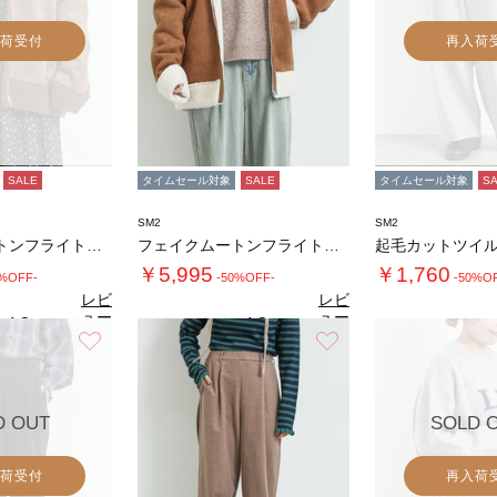
荷受付
再入荷
SALE
タイムセール対象
SALE
タイムセール対象
S
SM2
SM2
フェイクムートンフライトジャケット
フェイクムートンフライトジャケット
起毛カットツイ
￥5,995
￥1,760
0%OFF-
-50%OFF-
-50%O
レビ
レビ
ュー
ュー
4.3
4.3
（8）
（8）
を見
を見
お気に入り
お気に入り
4.
る
る
D OUT
SOLD 
荷受付
再入荷