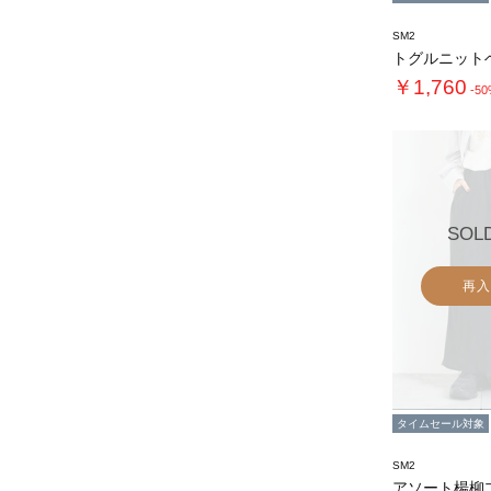
SM2
トグルニット
￥1,760
-5
SOL
再入
タイムセール対象
SM2