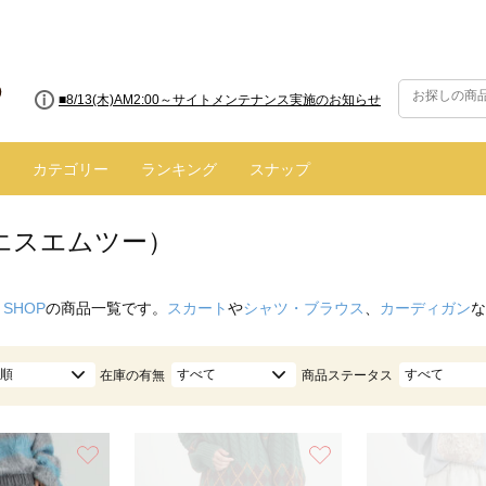
■8/13(木)AM2:00～サイトメンテナンス実施のお知らせ
■【お知らせ】ヤマト運輸の配送遅延・停止について
カテゴリー
ランキング
スナップ
（エスエムツー）
 SHOP
の商品一覧です。
スカート
や
シャツ・ブラウス
、
カーディガン
な
順
すべて
すべて
在庫の有無
商品ステータス
お気に入り
お気に入り