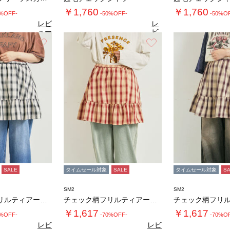
￥1,760
￥1,760
0%OFF-
-50%OFF-
-50%O
レビ
レ
ュー
ビ
4.7
（6）
を見
ュ
お気に入り
お気に入り
4.5
4.
る
（11）
ー
を
見
る
SALE
タイムセール対象
SALE
タイムセール対象
S
SM2
SM2
チェック柄フリルティアードミニスカート
チェック柄フリルティアードミニスカート
￥1,617
￥1,617
0%OFF-
-70%OFF-
-70%O
レビ
レビ