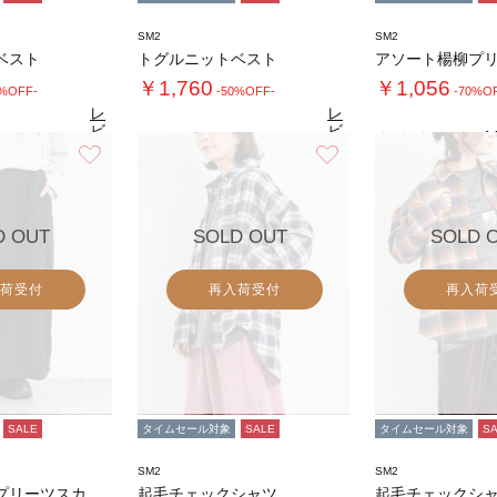
SM2
SM2
ベスト
トグルニットベスト
￥1,760
￥1,056
0%OFF-
-50%OFF-
-70%O
レ
レ
ビ
ビ
4.
ュ
ュ
お気に入り
お気に入り
4.6
4.6
（13）
ー
（13）
ー
を
を
見
見
る
る
D OUT
SOLD OUT
SOLD 
荷受付
再入荷受付
再入荷
SALE
タイムセール対象
SALE
タイムセール対象
S
SM2
SM2
アソート楊柳プリーツスカート
起毛チェックシャツ
起毛チェックシ