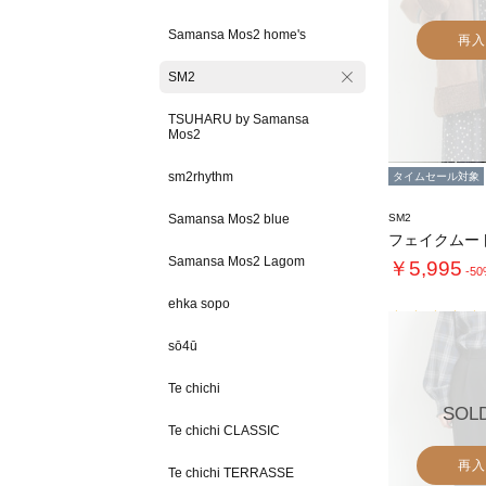
Samansa Mos2 home's
再入
SM2
TSUHARU by Samansa
Mos2
sm2rhythm
タイムセール対象
Samansa Mos2 blue
SM2
Samansa Mos2 Lagom
￥5,995
-5
ehka sopo
sō4ū
Te chichi
SOL
Te chichi CLASSIC
再入
Te chichi TERRASSE