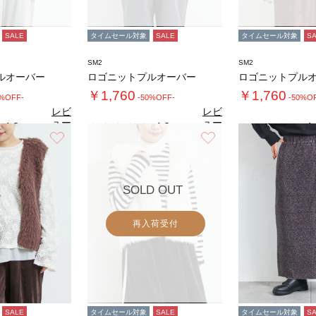
SALE
タイムセール対象
SALE
タイムセール対象
S
SM2
SM2
ルオーバー
ロゴニットプルオーバー
ロゴニットプル
￥1,760
￥1,760
0%OFF-
-50%OFF-
-50%O
レビ
レビ
ュー
ュー
4.8
4.8
4.
（8）
（8）
を見
を見
お気に入り
お気に入り
る
る
SOLD OUT
再入荷受付
SALE
タイムセール対象
SALE
タイムセール対象
S