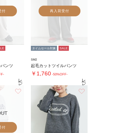
受付
再入荷受付
ALE
タイムセール対象
SALE
SM2
ルパンツ
起毛カットツイルパンツ
￥1,760
FF-
-50%OFF-
レ
レ
ビ
ビ
ュ
ュ
お気に入り
お気に入り
9
4.9
（10）
ー
（10）
ー
を
を
見
見
る
る
OUT
受付