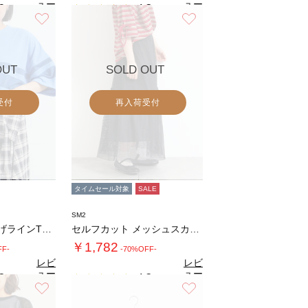
ュー
ュー
2
4.3
（5）
（4）
を見
を見
お気に入り
お気に入り
る
る
OUT
SOLD OUT
受付
再入荷受付
タイムセール対象
SALE
SM2
[接触冷感]編み上げラインTシャツ
セルフカット メッシュスカート
￥1,782
FF-
-70%OFF-
レビ
レビ
ュー
ュー
3
4.3
（4）
（3）
を見
を見
お気に入り
お気に入り
る
る