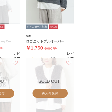
ALE
タイムセール対象
SALE
SM2
オーバー
ロゴニットプルオーバー
￥1,760
FF-
-50%OFF-
レビ
レビ
ュー
ュー
8
4.8
（8）
（8）
を見
を見
お気に入り
お気に入り
る
る
OUT
SOLD OUT
受付
再入荷受付