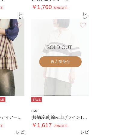
￥1,760
FF-
-50%OFF-
レ
レ
ビ
ビ
ュ
ュ
お気に入り
お気に入り
5
4.5
（11）
ー
（11）
ー
を
を
見
見
る
る
SOLD OUT
再入荷受付
ALE
SALE
SM2
チェック柄フリルティアードミニスカート
[接触冷感]編み上げラインTシャツ
￥1,617
FF-
-70%OFF-
レビ
レビ