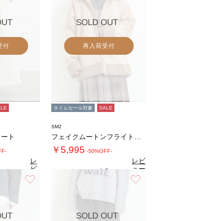
OUT
SOLD OUT
受付
再入荷受付
ALE
タイムセール対象
SALE
SM2
カート
フェイクムートンフライトジャケット
￥5,995
FF-
-50%OFF-
レ
レビ
ビ
ュー
4.3
（8）
ュ
を見
お気に入り
お気に入り
0
（11）
ー
る
を
見
る
OUT
SOLD OUT