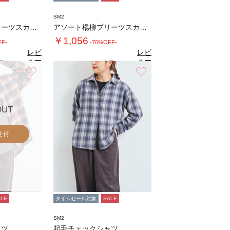
SM2
アソート楊柳プリーツスカート
アソート楊柳プリーツスカート
￥1,056
FF-
-70%OFF-
レビ
レビ
ュー
ュー
7
4.7
（6）
（6）
を見
を見
お気に入り
お気に入り
る
る
OUT
受付
ALE
タイムセール対象
SALE
SM2
ャツ
起毛チェックシャツ