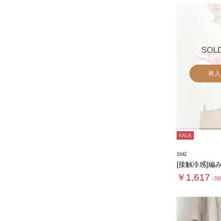
SOL
再入
SALE
SM2
￥1,617
-7