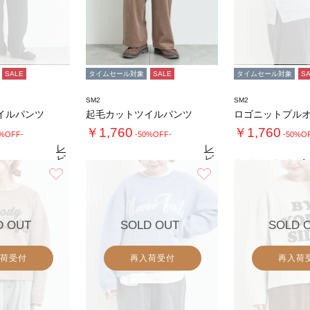
SALE
タイムセール対象
SALE
タイムセール対象
S
SM2
SM2
イルパンツ
起毛カットツイルパンツ
ロゴニットプル
￥1,760
￥1,760
0%OFF-
-50%OFF-
-50%O
レ
レ
ビ
ビ
4.
ュ
ュ
お気に入り
お気に入り
4.9
4.9
（10）
ー
（10）
ー
を
を
見
見
る
る
D OUT
SOLD OUT
SOLD 
荷受付
再入荷受付
再入荷