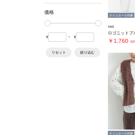
価格
タイムセール対象
SM2
ロゴニットプ
¥
~
¥
￥1,760
-5
リセット
絞り込む
タイムセール対象