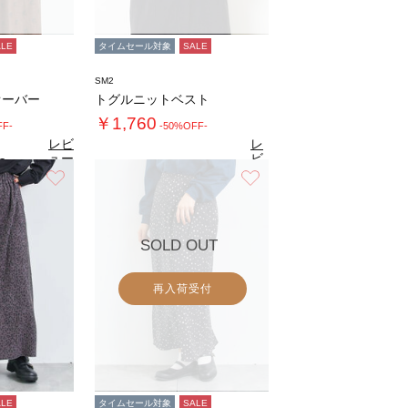
ALE
タイムセール対象
SALE
SM2
オーバー
トグルニットベスト
￥1,760
FF-
-50%OFF-
レビ
レ
ュー
ビ
8
（8）
を見
ュ
お気に入り
お気に入り
4.6
る
（13）
ー
を
見
る
SOLD OUT
再入荷受付
ALE
タイムセール対象
SALE