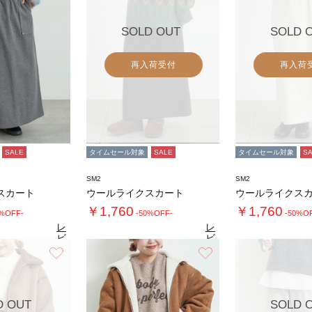
SOLD OUT
SOLD 
再入荷受付
再入荷
SALE
タイムセール対象
SALE
タイムセール対象
S
SM2
SM2
スカート
ウールライクスカート
ウールライクス
￥1,760
￥1,760
0%OFF-
-50%OFF-
-50%O
レ
レ
ビ
ビ
ュ
ュ
お気に入り
お気に入り
5.0
5.0
5.
（11）
ー
（11）
ー
を
を
見
見
る
る
D OUT
SOLD 