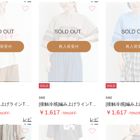
ュー
ュー
4.2
4.2
4.
（5）
（5）
を見
を見
お気に入り
お気に入り
る
る
D OUT
SOLD OUT
SOLD 
荷受付
再入荷受付
再入荷
SALE
SALE
SM2
SM2
[接触冷感]編み上げラインTシャツ
[接触冷感]編み上げラインTシャツ
￥1,617
￥1,617
0%OFF-
-70%OFF-
-70%O
レビ
レビ
ュー
ュー
4.3
4.3
4.
（4）
（4）
を見
を見
お気に入り
お気に入り
る
る