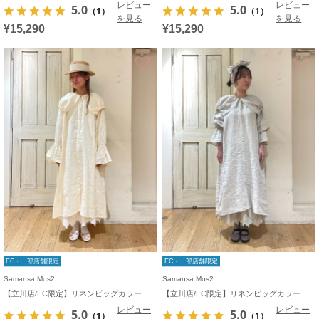
レビュー
レビュー
5.0
5.0
（1）
（1）
を見る
を見る
¥15,290
¥15,290
お気に入り
EC・一部店舗限定
EC・一部店舗限定
Samansa Mos2
Samansa Mos2
【立川店/EC限定】リネンビッグカラーワンピース
【立川店/EC限定】リネンビッグカラーワンピース
レビュー
レビュー
5.0
5.0
（1）
（1）