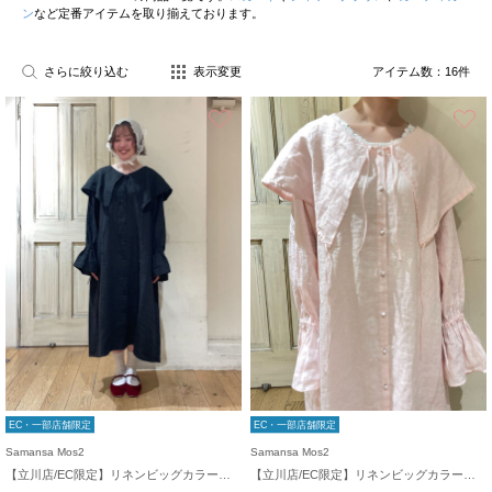
ン
など定番アイテムを取り揃えております。
さらに絞り込む
表示変更
アイテム数：
16
件
お気に入り
EC・一部店舗限定
EC・一部店舗限定
Samansa Mos2
Samansa Mos2
【立川店/EC限定】リネンビッグカラーワンピース
【立川店/EC限定】リネンビッグカラーワンピース