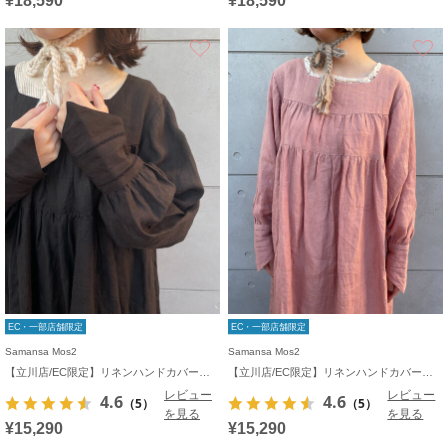
¥18,590
¥18,590
お気に入り
EC・一部店舗限定
EC・一部店舗限定
Samansa Mos2
Samansa Mos2
【立川店/EC限定】リネンハンドカバーギャザーワンピース
【立川店/EC限定】リネンハンドカバーギャザーワンピース
レビュー
レビュー
4.6
4.6
（5）
（5）
を見る
を見る
¥15,290
¥15,290