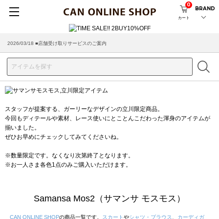
0
BRAND
カート
2026/03/18 ■店舗受け取りサービスのご案内
スタッフが提案する、ガーリーなデザインの立川限定商品。
今回もディテールや素材、レース使いにとことんこだわった渾身のアイテムが
揃いました。
ぜひお早めにチェックしてみてくださいね。
※数量限定です。なくなり次第終了となります。
※お一人さま各色1点のみご購入いただけます。
Samansa Mos2（サマンサ モスモス）
CAN ONLINE SHOP
の商品一覧です。
スカート
や
シャツ・ブラウス
、
カーディガ