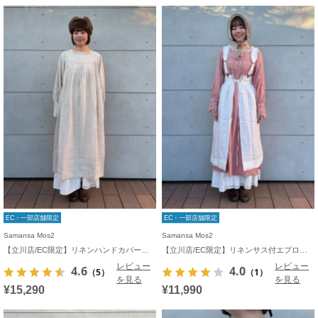
お気に入り
EC・一部店舗限定
EC・一部店舗限定
Samansa Mos2
Samansa Mos2
【立川店/EC限定】リネンハンドカバーギャザーワンピース
【立川店/EC限定】リネンサス付エプロンスカート
レビュー
レビュー
4.6
4.0
（5）
（1）
を見る
を見る
¥15,290
¥11,990
お気に入り