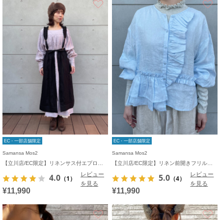
EC・一部店舗限定
EC・一部店舗限定
Samansa Mos2
Samansa Mos2
【立川店/EC限定】リネンサス付エプロンスカート
【立川店/EC限定】リネン前開きフリルブラウス
レビュー
レビュー
4.0
5.0
（1）
（4）
を見る
を見る
¥11,990
¥11,990
お気に入り