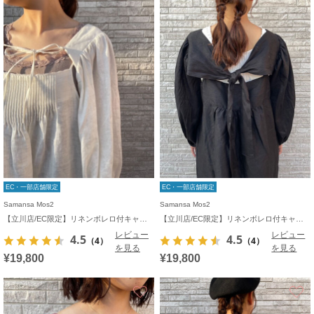
EC・一部店舗限定
EC・一部店舗限定
Samansa Mos2
Samansa Mos2
【立川店/EC限定】リネンボレロ付キャミワンピース
【立川店/EC限定】リネンボレロ付キャミワンピース
レビュー
レビュー
4.5
4.5
（4）
（4）
を見る
を見る
¥19,800
¥19,800
お気に入り