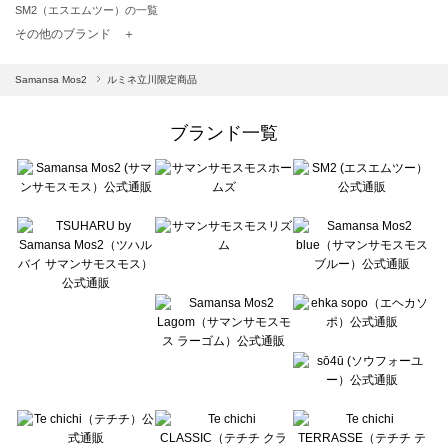
SM2（エスエムツー）の一覧
TSUHARU by Samansa Mos2（ツハルバイサマンサモスモス）の一覧
その他のブランド ＋
sm2rhythm（サマンサモスモス リズム）の一覧
Samansa Mos2 blue（サマンサモスモス ブルー）の一覧
Samansa Mos2
ルミネ立川限定商品
Samansa Mos2 Lagom（サマンサモスモス ラーゴム）の一覧
ehka sopo（エヘカソポ）の一覧
ブランド一覧
sō4ū（ソウフォーユー）の一覧
Te chichi（テチチ）の一覧
Te chichi CLASSIC（テチチ クラシック）の一覧
Te chichi TERRASSE（テチチ テラス）の一覧
Lugnoncure（ルノンキュール）の一覧
BETTY'S BLUE（べティーズブルー）の一覧
Wpc.（ワールドパーティー）の一覧