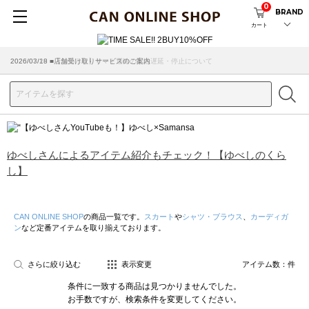
0
BRAND
カート
2026/07/29 ■【お知らせ】ヤマト運輸の配送遅延・停止について
2026/03/18 ■店舗受け取りサービスのご案内
ゆべしさんによるアイテム紹介もチェック！【ゆべしのくら
し】
CAN ONLINE SHOP
の商品一覧です。
スカート
や
シャツ・ブラウス
、
カーディガ
ン
など定番アイテムを取り揃えております。
さらに絞り込む
表示変更
アイテム数：
件
条件に一致する商品は見つかりませんでした。
お手数ですが、検索条件を変更してください。