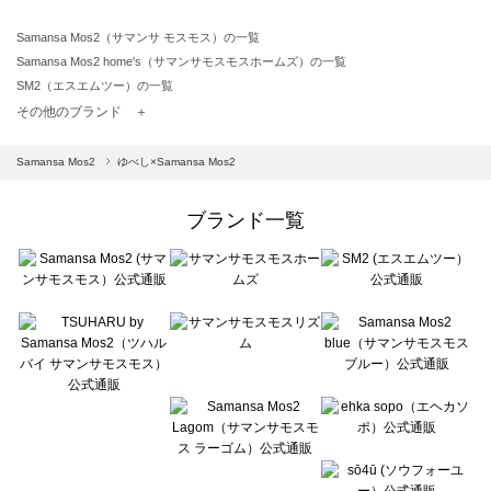
Samansa Mos2（サマンサ モスモス）の一覧
Samansa Mos2 home's（サマンサモスモスホームズ）の一覧
SM2（エスエムツー）の一覧
TSUHARU by Samansa Mos2（ツハルバイサマンサモスモス）の一覧
その他のブランド ＋
sm2rhythm（サマンサモスモス リズム）の一覧
Samansa Mos2 blue（サマンサモスモス ブルー）の一覧
Samansa Mos2
ゆべし×Samansa Mos2
Samansa Mos2 Lagom（サマンサモスモス ラーゴム）の一覧
ehka sopo（エヘカソポ）の一覧
ブランド一覧
sō4ū（ソウフォーユー）の一覧
Te chichi（テチチ）の一覧
Te chichi CLASSIC（テチチ クラシック）の一覧
Te chichi TERRASSE（テチチ テラス）の一覧
Lugnoncure（ルノンキュール）の一覧
BETTY'S BLUE（べティーズブルー）の一覧
Wpc.（ワールドパーティー）の一覧