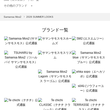
TSUHARU by Samansa Mos2（ツハルバイサマンサモスモス）の一覧
その他のブランド ＋
sm2rhythm（サマンサモスモス リズム）の一覧
Samansa Mos2 blue（サマンサモスモス ブルー）の一覧
Samansa Mos2
2026 SUMMER LOOKS
Samansa Mos2 Lagom（サマンサモスモス ラーゴム）の一覧
ehka sopo（エヘカソポ）の一覧
ブランド一覧
sō4ū（ソウフォーユー）の一覧
Te chichi（テチチ）の一覧
Te chichi CLASSIC（テチチ クラシック）の一覧
Te chichi TERRASSE（テチチ テラス）の一覧
Lugnoncure（ルノンキュール）の一覧
BETTY'S BLUE（べティーズブルー）の一覧
Wpc.（ワールドパーティー）の一覧