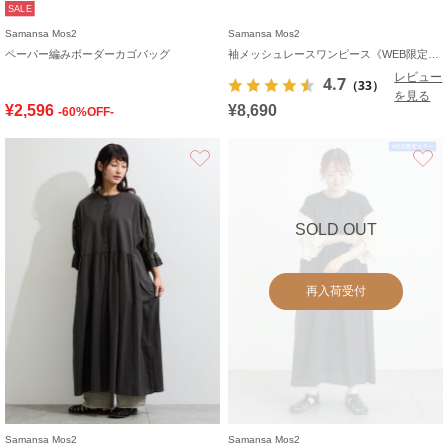
SALE
Samansa Mos2
Samansa Mos2
ペーパー編みボーダーカゴバッグ
袖メッシュレースワンピース《WEB限定カラーあり》
レビュー
4.7
（33）
を見る
¥2,596
¥8,690
-60%OFF-
お気に入り
SOLD OUT
再入荷受付
Samansa Mos2
Samansa Mos2