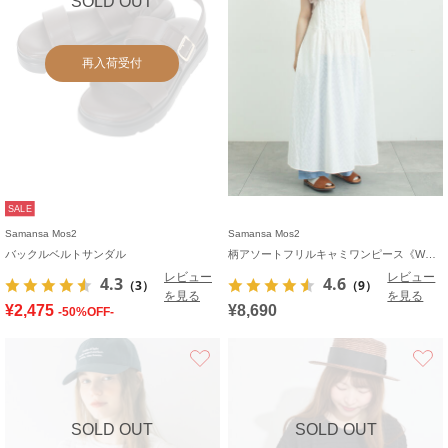
SOLD OUT
再入荷受付
SALE
Samansa Mos2
Samansa Mos2
バックルベルトサンダル
柄アソートフリルキャミワンピース《WEB限定カラーあり》
レビュー
レビュー
4.3
4.6
（3）
（9）
を見る
を見る
¥2,475
¥8,690
-50%OFF-
お気に入り
SOLD OUT
SOLD OUT