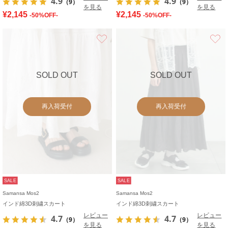
4.9
4.9
（9）
（9）
を見る
を見る
¥2,145
¥2,145
-50%OFF-
-50%OFF-
お気に入り
SOLD OUT
SOLD OUT
再入荷受付
再入荷受付
SALE
SALE
Samansa Mos2
Samansa Mos2
インド綿3D刺繍スカート
インド綿3D刺繍スカート
レビュー
レビュー
4.7
4.7
（9）
（9）
を見る
を見る