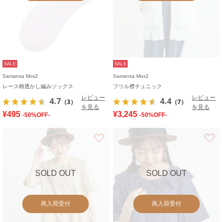
SALE
SALE
Samansa Mos2
Samansa Mos2
レース柄透かし編みソックス
フリル襟チュニック
レビュー
レビュー
4.7
4.4
（3）
（7）
を見る
を見る
¥495
¥3,245
-50%OFF-
-50%OFF-
お気に入り
SOLD OUT
SOLD OUT
再入荷受付
再入荷受付