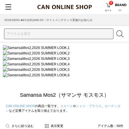
0
BRAND
カート
2026/08/04 ■8/13(木)AM2:00～サイトメンテナンス実施のお知らせ
Samansa Mos2（サマンサ モスモス）
CAN ONLINE SHOP
の商品一覧です。
スカート
や
シャツ・ブラウス
、
カーディガ
ン
など定番アイテムを取り揃えております。
さらに絞り込む
表示変更
アイテム数：
56
件