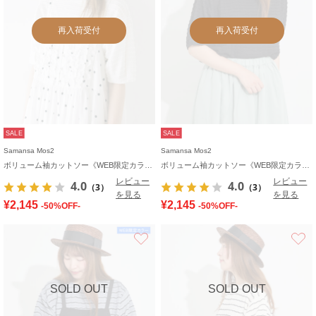
再入荷受付
再入荷受付
SALE
SALE
Samansa Mos2
Samansa Mos2
ボリューム袖カットソー《WEB限定カラーあり》
ボリューム袖カットソー《WEB限定カラーあり》
レビュー
レビュー
4.0
4.0
（3）
（3）
を見る
を見る
¥2,145
¥2,145
-50%OFF-
-50%OFF-
お気に入り
SOLD OUT
SOLD OUT