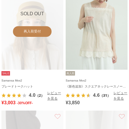
SOLD OUT
再入荷受付
SALE
再入荷
Samansa Mos2
Samansa Mos2
ブレードトークハット
《新色追加》スクエアネックレースノースリーブ【接触冷感】
レビュー
レビュー
4.0
4.6
（2）
（31）
を見る
を見る
¥3,003
¥3,850
-30%OFF-
お気に入り