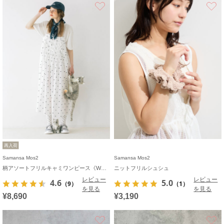
お気に入り
再入荷
Samansa Mos2
Samansa Mos2
柄アソートフリルキャミワンピース《WEB限定カラーあり》
ニットフリルシュシュ
レビュー
レビュー
4.6
5.0
（9）
（1）
を見る
を見る
¥8,690
¥3,190
お気に入り