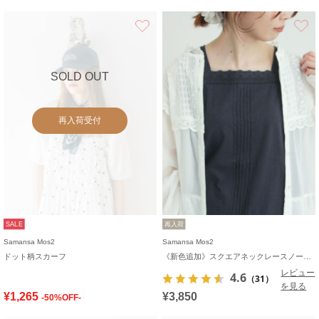
お気に入り
SOLD OUT
再入荷受付
SALE
再入荷
Samansa Mos2
Samansa Mos2
ドット柄スカーフ
《新色追加》スクエアネックレースノースリーブ【接触冷感】
レビュー
4.6
（31）
を見る
¥1,265
¥3,850
-50%OFF-