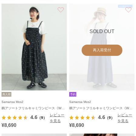
お気に入り
SOLD OUT
再入荷受付
再入荷
予約
Samansa Mos2
Samansa Mos2
柄アソートフリルキャミワンピース《WEB限定カラーあり》
柄アソートフリルキャミワンピース《WEB限定カラーあり》
レビュー
レビュー
4.6
4.6
（9）
（9）
を見る
を見る
¥8,690
¥8,690