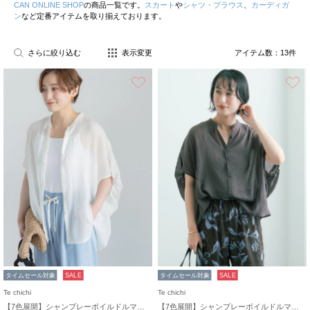
CAN ONLINE SHOP
の商品一覧です。
スカート
や
シャツ・ブラウス
、
カーディガ
ン
など定番アイテムを取り揃えております。
さらに絞り込む
表示変更
アイテム数：
13
件
お気に入り
タイムセール対象
SALE
タイムセール対象
SALE
Te chichi
Te chichi
【7色展開】シャンブレーボイルドルマンシャツ
【7色展開】シャンブレーボイルドルマンシャツ