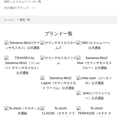
SM2（エスエムツー）の一覧
TSUHARU by Samansa Mos2（ツハルバイサマンサモスモス）の一覧
その他のブランド ＋
sm2rhythm（サマンサモスモス リズム）の一覧
Samansa Mos2 blue（サマンサモスモス ブルー）の一覧
Te chichi
商品一覧
Samansa Mos2 Lagom（サマンサモスモス ラーゴム）の一覧
ehka sopo（エヘカソポ）の一覧
ブランド一覧
sō4ū（ソウフォーユー）の一覧
Te chichi（テチチ）の一覧
Te chichi CLASSIC（テチチ クラシック）の一覧
Te chichi TERRASSE（テチチ テラス）の一覧
Lugnoncure（ルノンキュール）の一覧
BETTY'S BLUE（べティーズブルー）の一覧
Wpc.（ワールドパーティー）の一覧