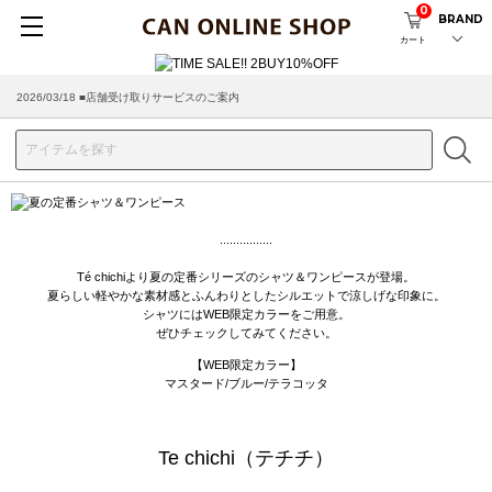
0
BRAND
カート
2026/03/18 ■店舗受け取りサービスのご案内
................
Té chichiより夏の定番シリーズのシャツ＆ワンピースが登場。
夏らしい軽やかな素材感とふんわりとしたシルエットで涼しげな印象に。
シャツにはWEB限定カラーをご用意。
ぜひチェックしてみてください。
【WEB限定カラー】
マスタード/ブルー/テラコッタ
Te chichi（テチチ）