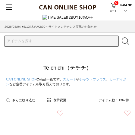
0
BRAND
カート
2026/08/04 ■8/13(木)AM2:00～サイトメンテナンス実施のお知らせ
2026/07/29 ■【お知らせ】ヤマト運輸の配送遅延・停止について
Te chichi（テチチ）
CAN ONLINE SHOP
の商品一覧です。
スカート
や
シャツ・ブラウス
、
カーディガ
ン
など定番アイテムを取り揃えております。
さらに絞り込む
表示変更
アイテム数：
1367
件
お気に入り