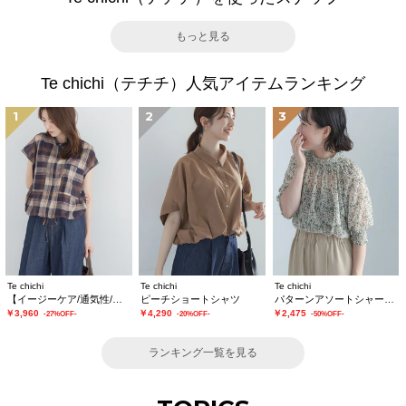
もっと見る
Te chichi（テチチ）人気アイテムランキング
1
2
3
Te chichi
Te chichi
Te chichi
【イージーケア/通気性/マシンウォッシャブル】チェックドロストシャツ
ピーチショートシャツ
パターンアソートシャーリングブラウス《追加生産》
￥3,960
￥4,290
￥2,475
-27%OFF-
-20%OFF-
-50%OFF-
ランキング一覧を見る