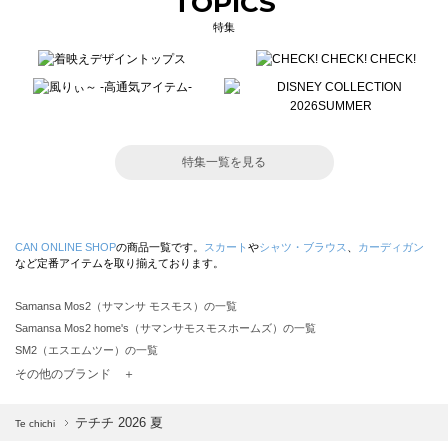
TOPICS
特集
特集一覧を見る
CAN ONLINE SHOP
の商品一覧です。
スカート
や
シャツ・ブラウス
、
カーディガン
など定番アイテムを取り揃えております。
Samansa Mos2（サマンサ モスモス）の一覧
Samansa Mos2 home's（サマンサモスモスホームズ）の一覧
SM2（エスエムツー）の一覧
TSUHARU by Samansa Mos2（ツハルバイサマンサモスモス）の一覧
その他のブランド ＋
sm2rhythm（サマンサモスモス リズム）の一覧
Samansa Mos2 blue（サマンサモスモス ブルー）の一覧
テチチ 2026 夏
Te chichi
Samansa Mos2 Lagom（サマンサモスモス ラーゴム）の一覧