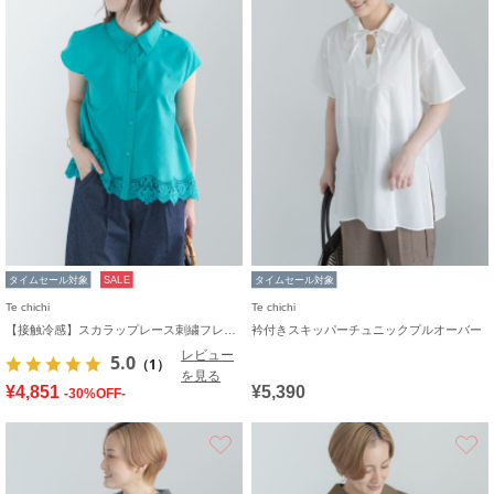
タイムセール対象
SALE
タイムセール対象
Te chichi
Te chichi
【接触冷感】スカラップレース刺繍フレンチシャツ
衿付きスキッパーチュニックプルオーバー
レビュー
5.0
（1）
を見る
¥4,851
¥5,390
-30%OFF-
お気に入り