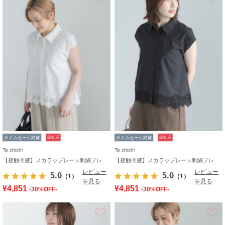
タイムセール対象
SALE
タイムセール対象
SALE
Te chichi
Te chichi
【接触冷感】スカラップレース刺繍フレンチシャツ
【接触冷感】スカラップレース刺繍フレンチシャツ
レビュー
レビュー
5.0
5.0
（1）
（1）
を見る
を見る
¥4,851
¥4,851
-30%OFF-
-30%OFF-
お気に入り