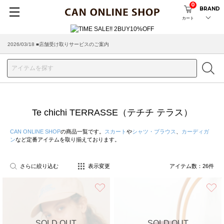
0
BRAND
カート
2026/08/04 ■8/13(木)AM2:00～サイトメンテナンス実施のお知らせ
2026/03/18 ■店舗受け取りサービスのご案内
Te chichi TERRASSE（テチチ テラス）
CAN ONLINE SHOP
の商品一覧です。
スカート
や
シャツ・ブラウス
、
カーディガ
ン
など定番アイテムを取り揃えております。
さらに絞り込む
表示変更
アイテム数：
26
件
お気に入り
SOLD OUT
SOLD OUT