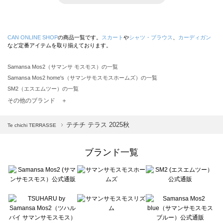
CAN ONLINE SHOP
の商品一覧です。
スカート
や
シャツ・ブラウス
、
カーディガン
など定番アイテムを取り揃えております。
Samansa Mos2（サマンサ モスモス）の一覧
Samansa Mos2 home's（サマンサモスモスホームズ）の一覧
SM2（エスエムツー）の一覧
TSUHARU by Samansa Mos2（ツハルバイサマンサモスモス）の一覧
その他のブランド ＋
sm2rhythm（サマンサモスモス リズム）の一覧
Samansa Mos2 blue（サマンサモスモス ブルー）の一覧
テチチ テラス 2025秋
Te chichi TERRASSE
Samansa Mos2 Lagom（サマンサモスモス ラーゴム）の一覧
ehka sopo（エヘカソポ）の一覧
ブランド一覧
sō4ū（ソウフォーユー）の一覧
Te chichi（テチチ）の一覧
Te chichi CLASSIC（テチチ クラシック）の一覧
Te chichi TERRASSE（テチチ テラス）の一覧
Lugnoncure（ルノンキュール）の一覧
BETTY'S BLUE（べティーズブルー）の一覧
Wpc.（ワールドパーティー）の一覧