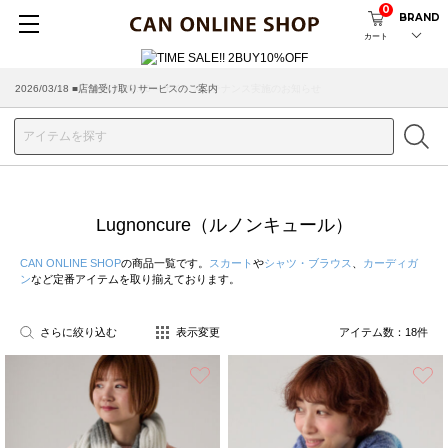
0
BRAND
カート
2026/08/04 ■8/13(木)AM2:00～サイトメンテナンス実施のお知らせ
2026/03/18 ■店舗受け取りサービスのご案内
Lugnoncure（ルノンキュール）
CAN ONLINE SHOP
の商品一覧です。
スカート
や
シャツ・ブラウス
、
カーディガ
ン
など定番アイテムを取り揃えております。
さらに絞り込む
表示変更
アイテム数：
18
件
お気に入り