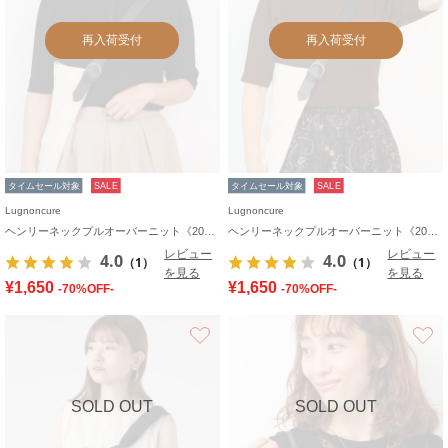
再入荷受付
再入荷受付
タイムセール対象
SALE
タイムセール対象
SALE
Lugnoncure
Lugnoncure
ヘンリーネックプルオーバーニット《2025autumn catalog item》
ヘンリーネックプルオーバーニット《2025autumn catalog item》
レビュー
レビュー
4.0
4.0
（1）
（1）
を見る
を見る
¥1,650
¥1,650
-70%OFF-
-70%OFF-
お気に入り
SOLD OUT
SOLD OUT