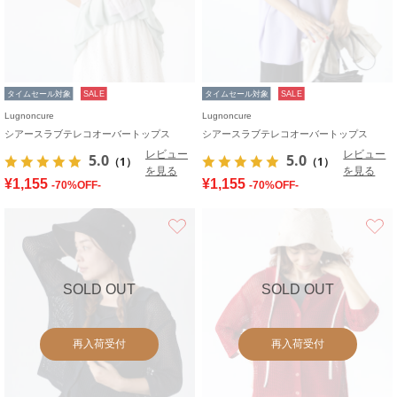
タイムセール対象
SALE
タイムセール対象
SALE
Lugnoncure
Lugnoncure
シアースラブテレコオーバートップス
シアースラブテレコオーバートップス
レビュー
レビュー
5.0
5.0
（1）
（1）
を見る
を見る
¥1,155
¥1,155
-70%OFF-
-70%OFF-
お気に入り
SOLD OUT
SOLD OUT
再入荷受付
再入荷受付