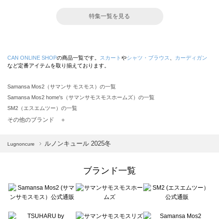
特集一覧を見る
CAN ONLINE SHOP
の商品一覧です。
スカート
や
シャツ・ブラウス
、
カーディガン
など定番アイテムを取り揃えております。
Samansa Mos2（サマンサ モスモス）の一覧
Samansa Mos2 home's（サマンサモスモスホームズ）の一覧
SM2（エスエムツー）の一覧
TSUHARU by Samansa Mos2（ツハルバイサマンサモスモス）の一覧
その他のブランド ＋
sm2rhythm（サマンサモスモス リズム）の一覧
Samansa Mos2 blue（サマンサモスモス ブルー）の一覧
ルノンキュール 2025冬
Lugnoncure
Samansa Mos2 Lagom（サマンサモスモス ラーゴム）の一覧
ehka sopo（エヘカソポ）の一覧
ブランド一覧
sō4ū（ソウフォーユー）の一覧
Te chichi（テチチ）の一覧
Te chichi CLASSIC（テチチ クラシック）の一覧
Te chichi TERRASSE（テチチ テラス）の一覧
Lugnoncure（ルノンキュール）の一覧