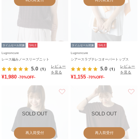
タイムセール対象
SALE
タイムセール対象
SALE
Lugnoncure
Lugnoncure
レース編みノースリーブニット
シアースラブテレコオーバートップス
レビュー
レビュー
5.0
5.0
（1）
（1）
を見る
を見る
¥1,980
¥1,155
-70%OFF-
-70%OFF-
お気に入り
SOLD OUT
SOLD OUT
再入荷受付
再入荷受付