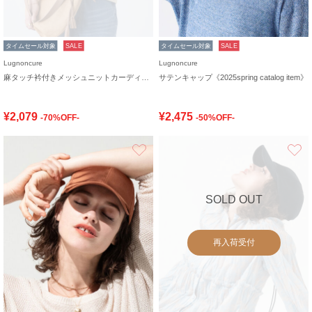
タイムセール対象
SALE
タイムセール対象
SALE
Lugnoncure
Lugnoncure
麻タッチ衿付きメッシュニットカーディガン
サテンキャップ《2025spring catalog item》
¥2,079
¥2,475
-70%OFF-
-50%OFF-
お気に入り
SOLD OUT
再入荷受付