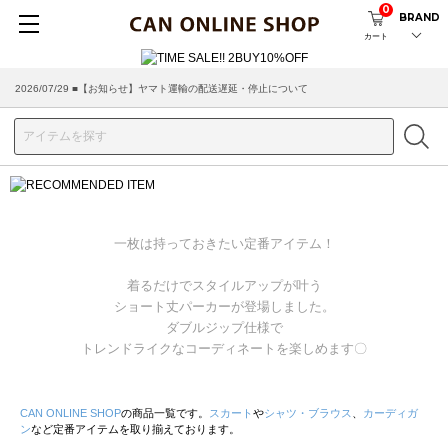
0
BRAND
カート
2026/07/29 ■【お知らせ】ヤマト運輸の配送遅延・停止について
一枚は持っておきたい定番アイテム！
着るだけでスタイルアップが叶う
ショート丈パーカーが登場しました。
ダブルジップ仕様で
トレンドライクなコーディネートを楽しめます〇
CAN ONLINE SHOP
の商品一覧です。
スカート
や
シャツ・ブラウス
、
カーディガ
ン
など定番アイテムを取り揃えております。