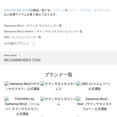
CAN ONLINE SHOP
の商品一覧です。
スカート
や
シャツ・ブラウス
、
カーディガン
など定番アイテムを取り揃えております。
Samansa Mos2（サマンサ モスモス）の一覧
Samansa Mos2 home's（サマンサモスモスホームズ）の一覧
SM2（エスエムツー）の一覧
TSUHARU by Samansa Mos2（ツハルバイサマンサモスモス）の一覧
その他のブランド ＋
sm2rhythm（サマンサモスモス リズム）の一覧
Samansa Mos2 blue（サマンサモスモス ブルー）の一覧
ehka sopo
RECOMMENDED ITEM
Samansa Mos2 Lagom（サマンサモスモス ラーゴム）の一覧
ehka sopo（エヘカソポ）の一覧
sō4ū（ソウフォーユー）の一覧
ブランド一覧
Te chichi（テチチ）の一覧
Te chichi CLASSIC（テチチ クラシック）の一覧
Te chichi TERRASSE（テチチ テラス）の一覧
Lugnoncure（ルノンキュール）の一覧
BETTY'S BLUE（べティーズブルー）の一覧
Wpc.（ワールドパーティー）の一覧