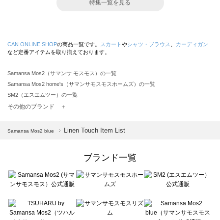
特集一覧を見る
CAN ONLINE SHOP
の商品一覧です。
スカート
や
シャツ・ブラウス
、
カーディガン
など定番アイテムを取り揃えております。
Samansa Mos2（サマンサ モスモス）の一覧
Samansa Mos2 home's（サマンサモスモスホームズ）の一覧
SM2（エスエムツー）の一覧
TSUHARU by Samansa Mos2（ツハルバイサマンサモスモス）の一覧
その他のブランド ＋
sm2rhythm（サマンサモスモス リズム）の一覧
Samansa Mos2 blue（サマンサモスモス ブルー）の一覧
Linen Touch Item List
Samansa Mos2 blue
Samansa Mos2 Lagom（サマンサモスモス ラーゴム）の一覧
ehka sopo（エヘカソポ）の一覧
ブランド一覧
sō4ū（ソウフォーユー）の一覧
Te chichi（テチチ）の一覧
Te chichi CLASSIC（テチチ クラシック）の一覧
Te chichi TERRASSE（テチチ テラス）の一覧
Lugnoncure（ルノンキュール）の一覧
BETTY'S BLUE（べティーズブルー）の一覧