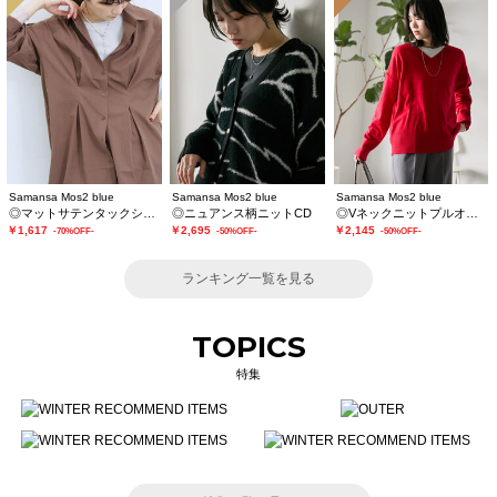
Samansa Mos2 blue
Samansa Mos2 blue
Samansa Mos2 blue
◎マットサテンタックシャツ
◎ニュアンス柄ニットCD
◎Vネックニットプルオーバー
￥1,617
￥2,695
￥2,145
-70%OFF-
-50%OFF-
-50%OFF-
ランキング一覧を見る
TOPICS
特集