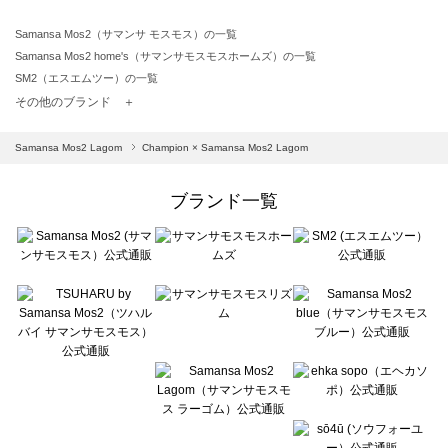
Samansa Mos2（サマンサ モスモス）の一覧
Samansa Mos2 home's（サマンサモスモスホームズ）の一覧
SM2（エスエムツー）の一覧
TSUHARU by Samansa Mos2（ツハルバイサマンサモスモス）の一覧
その他のブランド ＋
sm2rhythm（サマンサモスモス リズム）の一覧
Samansa Mos2 blue（サマンサモスモス ブルー）の一覧
Samansa Mos2 Lagom
Champion × Samansa Mos2 Lagom
Samansa Mos2 Lagom（サマンサモスモス ラーゴム）の一覧
ehka sopo（エヘカソポ）の一覧
ブランド一覧
sō4ū（ソウフォーユー）の一覧
Te chichi（テチチ）の一覧
Te chichi CLASSIC（テチチ クラシック）の一覧
Te chichi TERRASSE（テチチ テラス）の一覧
Lugnoncure（ルノンキュール）の一覧
BETTY'S BLUE（べティーズブルー）の一覧
Wpc.（ワールドパーティー）の一覧