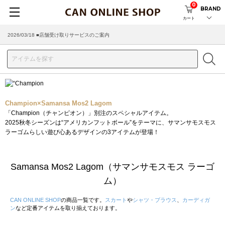
0
BRAND
カート
2026/03/18 ■店舗受け取りサービスのご案内
Champion×Samansa Mos2 Lagom
「Champion（チャンピオン）」別注のスペシャルアイテム。
2025秋冬シーズンは“アメリカンフットボール”をテーマに、サマンサモスモス
ラーゴムらしい遊び心あるデザインの3アイテムが登場！
Samansa Mos2 Lagom（サマンサモスモス ラーゴ
ム）
CAN ONLINE SHOP
の商品一覧です。
スカート
や
シャツ・ブラウス
、
カーディガ
ン
など定番アイテムを取り揃えております。