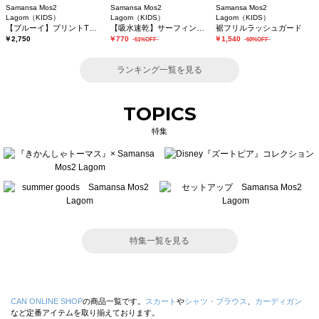
Samansa Mos2
Samansa Mos2
Samansa Mos2
Lagom（KIDS）
Lagom（KIDS）
Lagom（KIDS）
【ブルーイ】プリントTシャツ
【吸水速乾】サーフィンプリントTシャツ
裾フリルラッシュガード
￥2,750
￥770
￥1,540
-61%OFF-
-60%OFF-
ランキング一覧を見る
TOPICS
特集
特集一覧を見る
CAN ONLINE SHOP
の商品一覧です。
スカート
や
シャツ・ブラウス
、
カーディガン
など定番アイテムを取り揃えております。