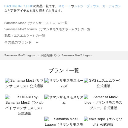
CAN ONLINE SHOP
の商品一覧です。
スカート
や
シャツ・ブラウス
、
カーディガン
など定番アイテムを取り揃えております。
Samansa Mos2（サマンサ モスモス）の一覧
Samansa Mos2 home's（サマンサモスモスホームズ）の一覧
SM2（エスエムツー）の一覧
TSUHARU by Samansa Mos2（ツハルバイサマンサモスモス）の一覧
その他のブランド ＋
sm2rhythm（サマンサモスモス リズム）の一覧
Samansa Mos2 blue（サマンサモスモス ブルー）の一覧
Samansa Mos2 Lagom
水陸両用パンツ Samansa Mos2 Lagom
Samansa Mos2 Lagom（サマンサモスモス ラーゴム）の一覧
ehka sopo（エヘカソポ）の一覧
ブランド一覧
sō4ū（ソウフォーユー）の一覧
Te chichi（テチチ）の一覧
Te chichi CLASSIC（テチチ クラシック）の一覧
Te chichi TERRASSE（テチチ テラス）の一覧
Lugnoncure（ルノンキュール）の一覧
BETTY'S BLUE（べティーズブルー）の一覧
Wpc.（ワールドパーティー）の一覧