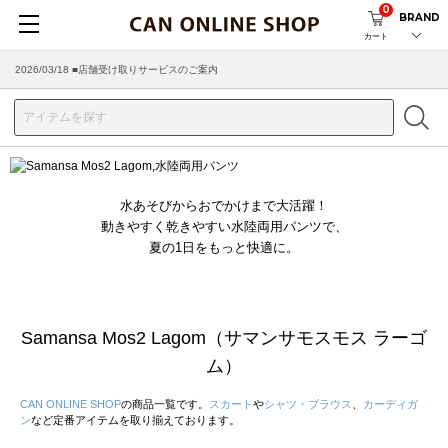
0
BRAND
カート
2026/03/18 ■店舗受け取りサービスのご案内
水あそびからおでかけまで大活躍！
動きやすく乾きやすい水陸両用パンツで、
夏の1日をもっと快適に。
Samansa Mos2 Lagom（サマンサモスモス ラーゴ
ム）
CAN ONLINE SHOP
の商品一覧です。
スカート
や
シャツ・ブラウス
、
カーディガ
ン
など定番アイテムを取り揃えております。