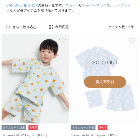
CAN ONLINE SHOP
の商品一覧です。
スカート
や
シャツ・ブラウス
、
カーディガ
ン
など定番アイテムを取り揃えております。
さらに絞り込む
表示変更
アイテム数：
6
件
お気に入り
SOLD OUT
再入荷受付
タイムセール対象
SALE
タイムセール対象
SALE
Samansa Mos2 Lagom（KIDS）
Samansa Mos2 Lagom（KIDS）