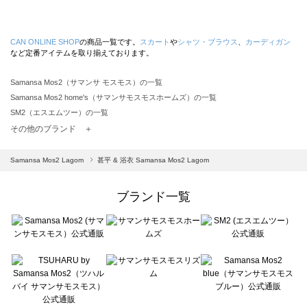
CAN ONLINE SHOP
の商品一覧です。
スカート
や
シャツ・ブラウス
、
カーディガン
など定番アイテムを取り揃えております。
Samansa Mos2（サマンサ モスモス）の一覧
Samansa Mos2 home's（サマンサモスモスホームズ）の一覧
SM2（エスエムツー）の一覧
TSUHARU by Samansa Mos2（ツハルバイサマンサモスモス）の一覧
その他のブランド ＋
sm2rhythm（サマンサモスモス リズム）の一覧
Samansa Mos2 blue（サマンサモスモス ブルー）の一覧
Samansa Mos2 Lagom
甚平 & 浴衣 Samansa Mos2 Lagom
Samansa Mos2 Lagom（サマンサモスモス ラーゴム）の一覧
ehka sopo（エヘカソポ）の一覧
ブランド一覧
sō4ū（ソウフォーユー）の一覧
Te chichi（テチチ）の一覧
Te chichi CLASSIC（テチチ クラシック）の一覧
Te chichi TERRASSE（テチチ テラス）の一覧
Lugnoncure（ルノンキュール）の一覧
BETTY'S BLUE（べティーズブルー）の一覧
Wpc.（ワールドパーティー）の一覧