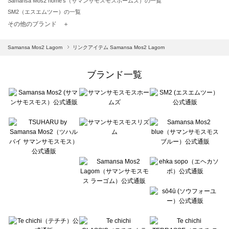
Samansa Mos2 home's（サマンサモスモスホームズ）の一覧
SM2（エスエムツー）の一覧
TSUHARU by Samansa Mos2（ツハルバイサマンサモスモス）の一覧
その他のブランド ＋
sm2rhythm（サマンサモスモス リズム）の一覧
Samansa Mos2 blue（サマンサモスモス ブルー）の一覧
Samansa Mos2 Lagom
リンクアイテム Samansa Mos2 Lagom
Samansa Mos2 Lagom（サマンサモスモス ラーゴム）の一覧
ehka sopo（エヘカソポ）の一覧
ブランド一覧
sō4ū（ソウフォーユー）の一覧
Te chichi（テチチ）の一覧
Te chichi CLASSIC（テチチ クラシック）の一覧
Te chichi TERRASSE（テチチ テラス）の一覧
Lugnoncure（ルノンキュール）の一覧
BETTY'S BLUE（べティーズブルー）の一覧
Wpc.（ワールドパーティー）の一覧