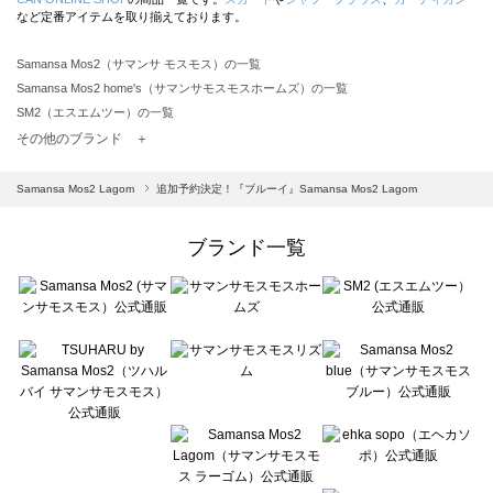
など定番アイテムを取り揃えております。
Samansa Mos2（サマンサ モスモス）の一覧
Samansa Mos2 home's（サマンサモスモスホームズ）の一覧
SM2（エスエムツー）の一覧
TSUHARU by Samansa Mos2（ツハルバイサマンサモスモス）の一覧
その他のブランド ＋
sm2rhythm（サマンサモスモス リズム）の一覧
Samansa Mos2 blue（サマンサモスモス ブルー）の一覧
Samansa Mos2 Lagom
追加予約決定！『ブルーイ』Samansa Mos2 Lagom
Samansa Mos2 Lagom（サマンサモスモス ラーゴム）の一覧
ehka sopo（エヘカソポ）の一覧
ブランド一覧
sō4ū（ソウフォーユー）の一覧
Te chichi（テチチ）の一覧
Te chichi CLASSIC（テチチ クラシック）の一覧
Te chichi TERRASSE（テチチ テラス）の一覧
Lugnoncure（ルノンキュール）の一覧
BETTY'S BLUE（べティーズブルー）の一覧
Wpc.（ワールドパーティー）の一覧