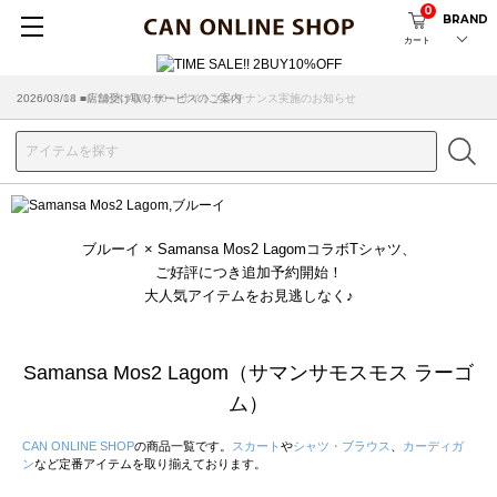
0
BRAND
カート
2026/08/04 ■8/13(木)AM2:00～サイトメンテナンス実施のお知らせ
2026/03/18 ■店舗受け取りサービスのご案内
ブルーイ × Samansa Mos2 LagomコラボTシャツ、
ご好評につき追加予約開始！
大人気アイテムをお見逃しなく♪
Samansa Mos2 Lagom（サマンサモスモス ラーゴ
ム）
CAN ONLINE SHOP
の商品一覧です。
スカート
や
シャツ・ブラウス
、
カーディガ
ン
など定番アイテムを取り揃えております。