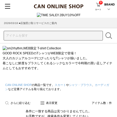
0
BRAND
カート
2026/03/18 ■店舗受け取りサービスのご案内
GOOD ROCK SPEEDのTシャツがWEB限定で登場！
大人のカジュアルコーデにぴったりなTシャツが揃いました。
着こなしに鮮度をプラスしてくれるシックなカラーで今時期の買い足しアイテ
ムとしてもおすすめです。
CAN ONLINE SHOP
の商品一覧です。
スカート
や
シャツ・ブラウス
、
カーディガ
ン
など定番アイテムを取り揃えております。
さらに絞り込む
表示変更
アイテム数：
件
条件に一致する商品は見つかりませんでした。
お手数ですが、検索条件を変更してください。