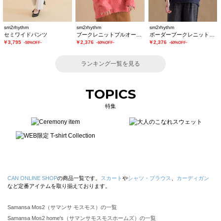
sm2rhythm
sm2rhythm
sm2rhythm
セミワイドパンツ
ブークレニットプルオーバー
ボーダーブークレニットプルオーバー
￥3,795
￥2,376
￥2,376
-50%OFF-
-60%OFF-
-60%OFF-
ランキング一覧を見る
TOPICS
特集
CAN ONLINE SHOP
の商品一覧です。
スカート
や
シャツ・ブラウス
、
カーディガン
など定番アイテムを取り揃えております。
Samansa Mos2（サマンサ モスモス）の一覧
Samansa Mos2 home's（サマンサモスモスホームズ）の一覧