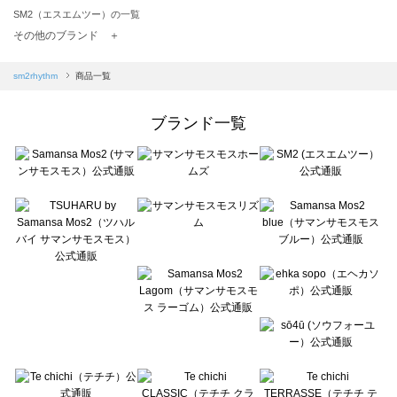
SM2（エスエムツー）の一覧
TSUHARU by Samansa Mos2（ツハルバイサマンサモスモス）の一覧
その他のブランド ＋
sm2rhythm（サマンサモスモス リズム）の一覧
Samansa Mos2 blue（サマンサモスモス ブルー）の一覧
sm2rhythm
商品一覧
Samansa Mos2 Lagom（サマンサモスモス ラーゴム）の一覧
ehka sopo（エヘカソポ）の一覧
ブランド一覧
sō4ū（ソウフォーユー）の一覧
Te chichi（テチチ）の一覧
Te chichi CLASSIC（テチチ クラシック）の一覧
Te chichi TERRASSE（テチチ テラス）の一覧
Lugnoncure（ルノンキュール）の一覧
BETTY'S BLUE（べティーズブルー）の一覧
Wpc.（ワールドパーティー）の一覧